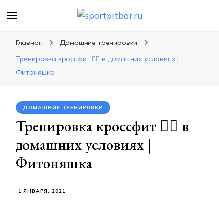
sportpitbar.ru
Персональный тренер в мире спорта, все о
спортивных упражнения, правильные
Главная
Домашние тренировки
диеты, программы тренировок
Тренировка кроссфит 🏃‍♀️ в домашних условиях |
Фитоняшка
ДОМАШНИЕ ТРЕНИРОВКИ
Тренировка кроссфит 🏃‍♀️ в
домашних условиях |
Фитоняшка
1 ЯНВАРЯ, 2021