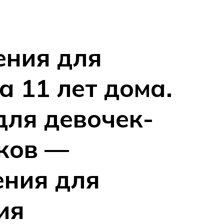
ния для
а 11 лет дома.
для девочек-
ков —
ния для
ия