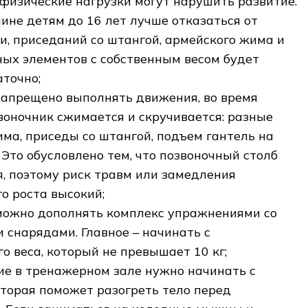
физические нагрузки могут нарушить развитие.
чине детям до 16 лет лучше отказаться от
ги, приседаний со штангой, армейского жима и
вных элементов с собственным весом будет
аточно;
 запрещено выполнять движения, во время
воночник сжимается и скручивается: разные
ма, приседы со штангой, подъем гантель на
. Это обусловлено тем, что позвоночный столб
, поэтому риск травм или замедления
о роста высокий;
 можно дополнять комплекс упражнениями со
 снарядами. Главное – начинать с
о веса, который не превышает 10 кг;
ие в тренажерном зале нужно начинать с
оторая поможет разогреть тело перед