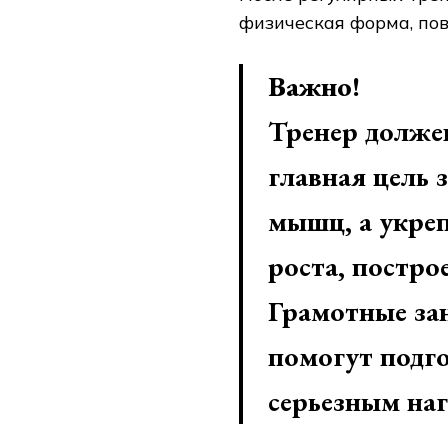
физическая форма, пов
Важно!
Тренер долже
главная цель 
мышц, а укреп
роста, постро
Грамотные за
помогут подго
серьезным наг