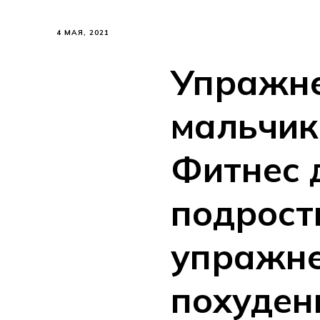
4 МАЯ, 2021
Упражне
мальчик
Фитнес 
подрост
упражне
похуден