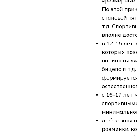
чрезмерные 
По этой при
становой тя
т.д. Спорти
вполне дост
в 12-15 лет
которых поз
варианты жи
бицепс и т.д
формируется
естественног
с 16-17 лет
спортивными
минимальног
любое занят
разминки, к