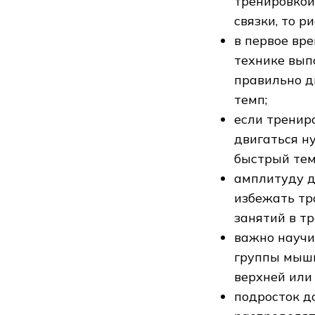
тренировкой
связки, то р
в первое вр
технике вып
правильно д
темп;
если тренир
двигаться н
быстрый темп
амплитуду д
избежать тр
занятий в т
важно науч
группы мышц
верхней или
подросток д