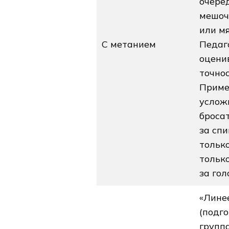
очере
мешоч
или мя
С метанием
Педаг
оцени
точнос
Приме
услож
броса
за спи
тольк
только
за гол
«Лине
(подг
группа