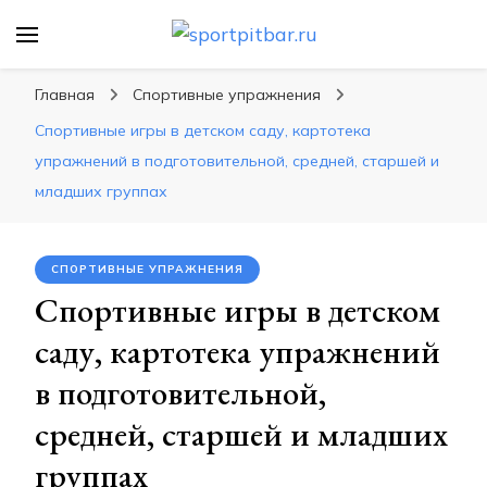
sportpitbar.ru
Персональный тренер в мире спорта, все о
спортивных упражнения, правильные
Главная
Спортивные упражнения
диеты, программы тренировок
Спортивные игры в детском саду, картотека
упражнений в подготовительной, средней, старшей и
младших группах
СПОРТИВНЫЕ УПРАЖНЕНИЯ
Спортивные игры в детском
саду, картотека упражнений
в подготовительной,
средней, старшей и младших
группах