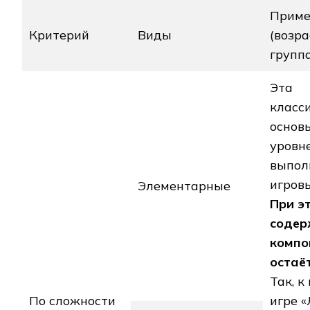
Прим
Критерий
Виды
(возр
групп
Эта
класс
основ
уровн
выпол
игров
Элементарные
При э
содер
компо
остаё
Так, к
По сложности
игре 