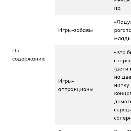
пр.
«Ладу
Игры-забавы
рогата
младш
По
«Кто б
содержанию
старш
(дети
на дв
Игры-
нитку
аттракционы
концо
домот
серед
соперн