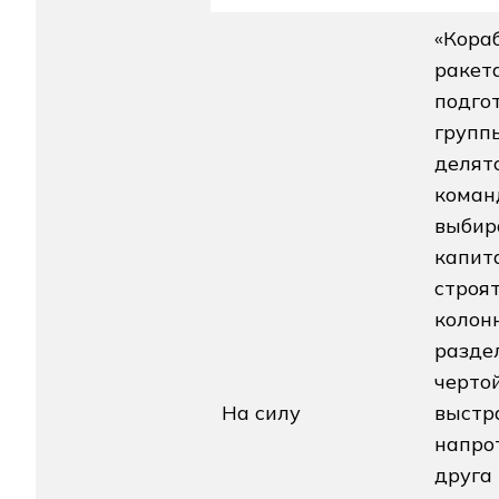
«Кора
ракета
подго
группы
делят
коман
выбир
капит
строят
колонн
разде
чертой
На силу
выстр
напро
друга 