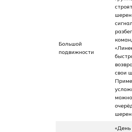
строят
шеренг
сигна
разбег
коман
Большой
«Лине
подвижности
быстр
возвр
свои ш
Приме
услож
можно
очерё
шерен
«День 