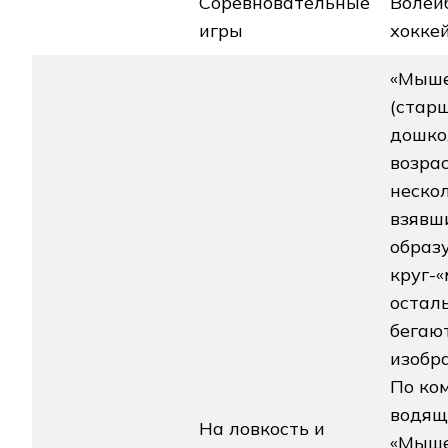
Соревновательные
Волейб
игры
хокке
«Мыше
(стар
дошко
возрас
нескол
взявши
образ
круг-
остал
бегают
изобр
По ко
водящ
На ловкость и
«Мыше