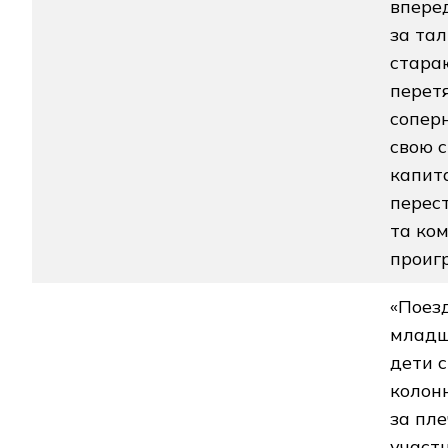
впере
за тал
стара
перет
сопер
свою с
капит
перест
та ко
проиг
«Поезд
младш
дети с
колон
за пл
участн