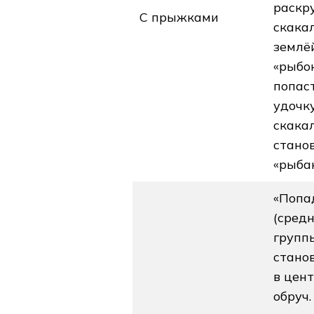
раскр
С прыжками
скака
землё
«рыбо
попас
удочку
скака
стано
«рыба
«Попа
(средн
группы
станов
в цен
обруч