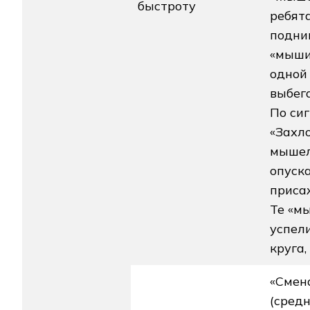
быстроту
ребята
подни
«мыши
одной
выбега
По сиг
«Захл
мышел
опуск
приса
Те «мы
успел
круга,
«Смен
(сред