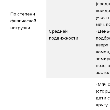
(средн
каждо
По степени
участ
физической
мяч, п
нагрузки
Средней
«День
подвижности
подбр
вверх 
команд
замир
позе, 
застал
«Мяч 
(старш
дети с
кругу,