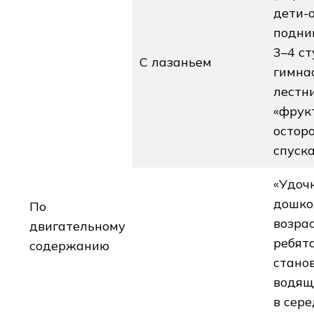
дети-
подни
3–4 с
С лазаньем
гимна
лестн
«фрук
остор
спуска
«Удоч
дошко
По
возрас
двигательному
ребят
содержанию
станов
водящ
в сер