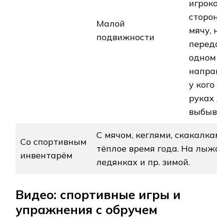
игрок
сторо
Малой
мячу,
подвижности
перед
одном
направ
у кого
руках 
выбыв
С мячом, кеглями, скакалкам
Со спортивным
тёплое время года. На лыжа
инвентарём
ледянках и пр. зимой.
Видео: спортивные игры и
упражнения с обручем