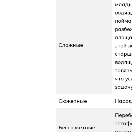
младш
водящ
пойма
разбе
площа
Сложные
этой ж
старш
водящ
завяз
что ус
задачу
Сюжетные
Народ
Переб
эстафе
Бессюжетные
мячам