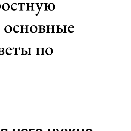
ростную
 основные
веты по
ля чего нужно