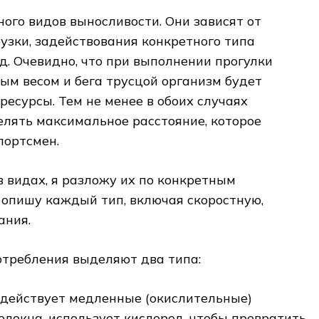
ного видов выносливости. Они зависят от
узки, задействования конкретного типа
д. Очевидно, что при выполнении прогулки
м весом и бега трусцой организм будет
ресурсы. Тем не менее в обоих случаях
лять максимальное расстояние, которое
портсмен.
в видах, я разложу их по конкретным
о опишу каждый тип, включая скоростную,
ания.
отребления выделяют два типа:
адействует медленные (окислительные)
локна, использует кислород, чтобы превратить