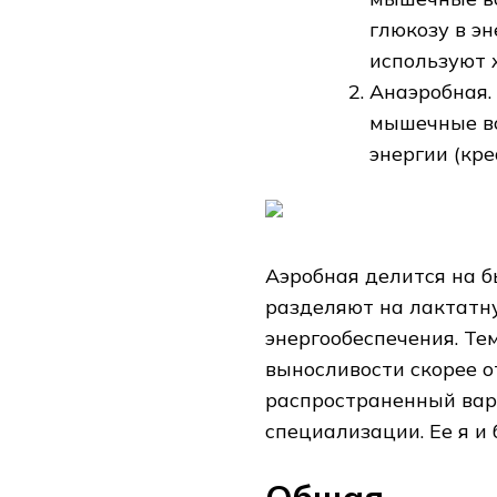
глюкозу в э
используют 
Анаэробная.
мышечные во
энергии (кр
Аэробная делится на б
разделяют на лактатн
энергообеспечения. Те
выносливости скорее от
распространенный вар
специализации. Ее я и 