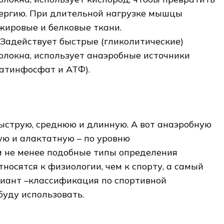
нергию. При длительной нагрузке мышцы
жировые и белковые ткани.
 Задействует быстрые (гликолитические)
локна, использует анаэробные источники
еатинфосфат и АТФ).
ыструю, среднюю и длинную. А вот анаэробную
ую и алактатную – по уровню
м не менее подобные типы определения
носятся к физиологии, чем к спорту, а самый
иант –классификация по спортивной
буду использовать.