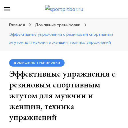
sportpitbar.ru
Персональный тренер в мире спорта, все о
спортивных упражнения, правильные
Главная
Домашние тренировки
диеты, программы тренировок
Эффективные упражнения с резиновым спортивным
жгутом для мужчин и женщин, техника упражнений
ДОМАШНИЕ ТРЕНИРОВКИ
Эффективные упражнения с
резиновым спортивным
жгутом для мужчин и
женщин, техника
упражнений