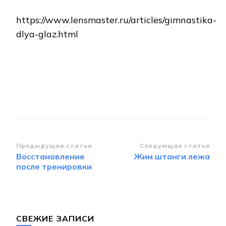
https://www.lensmaster.ru/articles/gimnastika-
dlya-glaz.html
Навигация
Предыдущая статья
Следующая статья
Восстановление
Жим штанги лежа
по
после тренировки
записям
СВЕЖИЕ ЗАПИСИ