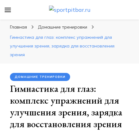
sportpitbar.ru
Персональный тренер в мире спорта, все о
спортивных упражнения, правильные
Главная
Домашние тренировки
диеты, программы тренировок
Гимнастика для глаз: комплекс упражнений для
улучшения зрения, зарядка для восстановления
зрения
ДОМАШНИЕ ТРЕНИРОВКИ
Гимнастика для глаз:
комплекс упражнений для
улучшения зрения, зарядка
для восстановления зрения