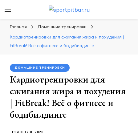
sportpitbar.ru
Персональный тренер в мире спорта, все о
спортивных упражнения, правильные
Главная
Домашние тренировки
диеты, программы тренировок
Кардиотренировки для сжигания жира и похудения |
FitBreak! Всё о фитнесе и бодибилдинге
ДОМАШНИЕ ТРЕНИРОВКИ
Кардиотренировки для
сжигания жира и похудения
| FitBreak! Всё о фитнесе и
бодибилдинге
19 АПРЕЛЯ, 2020