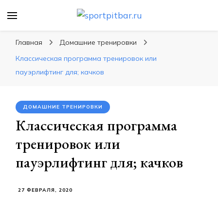
sportpitbar.ru
Персональный тренер в мире спорта, все о
спортивных упражнения, правильные
Главная
Домашние тренировки
диеты, программы тренировок
Классическая программа тренировок или
пауэрлифтинг для; качков
ДОМАШНИЕ ТРЕНИРОВКИ
Классическая программа
тренировок или
пауэрлифтинг для; качков
27 ФЕВРАЛЯ, 2020