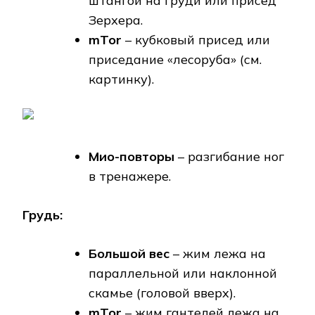
штангой на груди или присед
Зерхера.
mTor
– кубковый присед или
приседание «лесоруба» (см.
картинку).
Мио-повторы
– разгибание ног
в тренажере.
Грудь:
Большой вес
– жим лежа на
параллельной или наклонной
скамье (головой вверх).
mTor
– жим гантелей лежа на