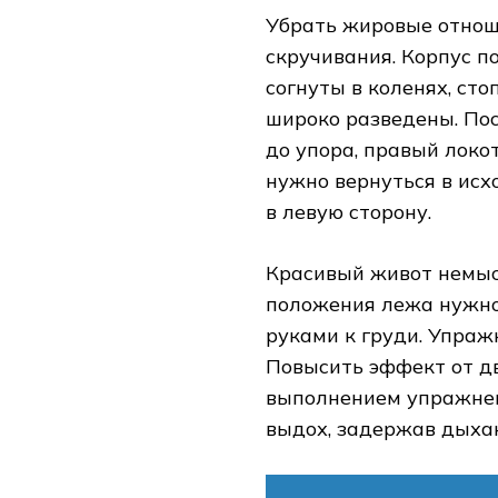
Убрать жировые отнош
скручивания. Корпус п
согнуты в коленях, сто
широко разведены. По
до упора, правый локот
нужно вернуться в исх
в левую сторону.
Красивый живот немыс
положения лежа нужно 
руками к груди. Упраж
Повысить эффект от д
выполнением упражнен
выдох, задержав дыхан