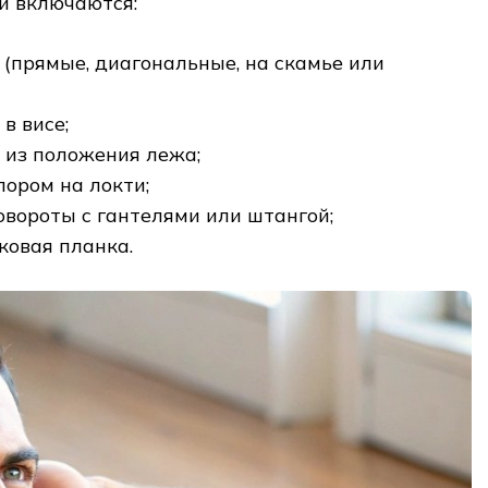
й включаются:
 (прямые, диагональные, на скамье или
в висе;
 из положения лежа;
пором на локти;
овороты с гантелями или штангой;
ковая планка.