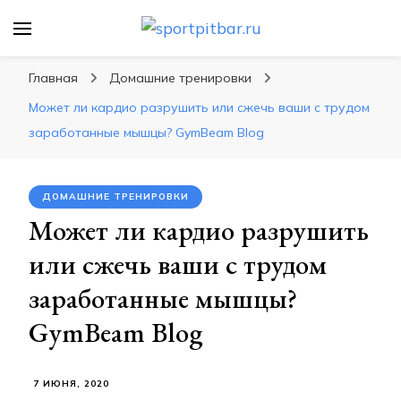
sportpitbar.ru
Персональный тренер в мире спорта, все о
спортивных упражнения, правильные
Главная
Домашние тренировки
диеты, программы тренировок
Может ли кардио разрушить или сжечь ваши с трудом
заработанные мышцы? GymBeam Blog
ДОМАШНИЕ ТРЕНИРОВКИ
Может ли кардио разрушить
или сжечь ваши с трудом
заработанные мышцы?
GymBeam Blog
7 ИЮНЯ, 2020