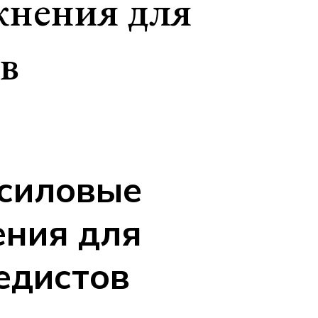
жнения для
в
силовые
ния для
едистов