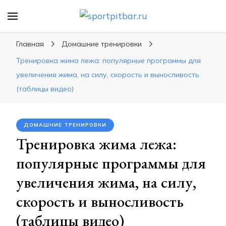
sportpitbar.ru
Персональный тренер в мире спорта, все о
спортивных упражнения, правильные
Главная
Домашние тренировки
диеты, программы тренировок
Тренировка жима лежа: популярные программы для
увеличения жима, на силу, скорость и выносливость
(таблицы видео)
ДОМАШНИЕ ТРЕНИРОВКИ
Тренировка жима лежа:
популярные программы для
увеличения жима, на силу,
скорость и выносливость
(таблицы видео)