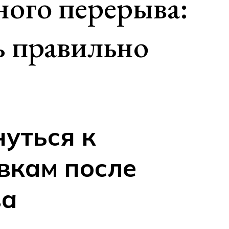
ного перерыва:
ть правильно
нуться к
вкам после
ва