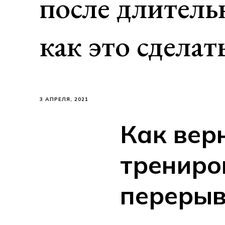
после длитель
как это сдела
3 АПРЕЛЯ, 2021
Как вер
трениро
переры