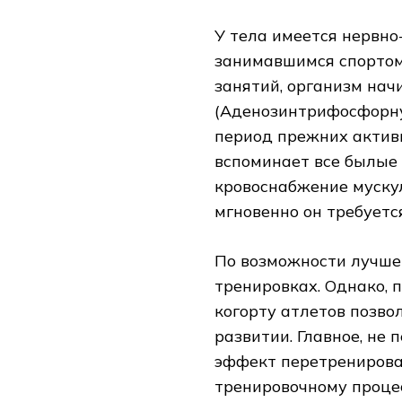
У тела имеется нервно
занимавшимся спортом,
занятий, организм на
(Аденозинтрифосфорную
период прежних активн
вспоминает все былые 
кровоснабжение мускул
мгновенно он требуетс
По возможности лучше
тренировках. Однако, 
когорту атлетов позво
развитии. Главное, не 
эффект перетренирова
тренировочному процес