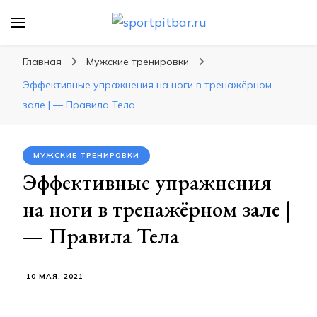
sportpitbar.ru
Персональный тренер в мире спорта, все о
спортивных упражнения, правильные
Главная
Мужские тренировки
диеты, программы тренировок
Эффективные упражнения на ноги в тренажёрном
зале | — Правила Тела
МУЖСКИЕ ТРЕНИРОВКИ
Эффективные упражнения
на ноги в тренажёрном зале |
— Правила Тела
10 МАЯ, 2021