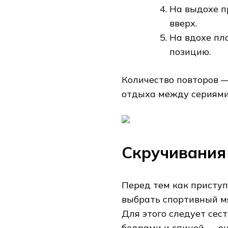
На выдохе п
вверх.
На вдохе пл
позицию.
Количество повторов —
отдыха между сериями
Скручивания
Перед тем как присту
выбрать спортивный м
Для этого следует сес
бедрами и спиной — он