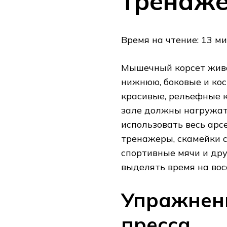
тренаже
Время на чтение: 13 м
Мышечный корсет живо
нижнюю, боковые и ко
красивые, рельефные к
зале должны нагружат
использовать весь арс
тренажеры, скамейки с
спортивные мячи и дру
выделять время на во
Упражнени
пресса