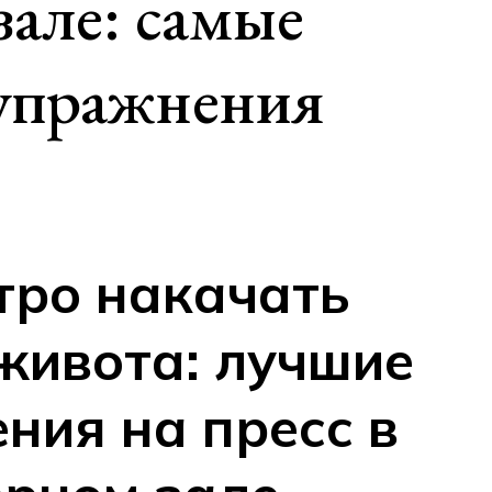
але: самые
упражнения
тро накачать
ивота: лучшие
ния на пресс в