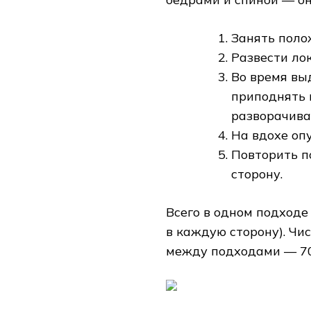
Занять поло
Развести ло
Во время вы
приподнять 
разворачива
На вдохе оп
Повторить п
сторону.
Всего в одном подходе
в каждую сторону). Чи
между подходами — 70