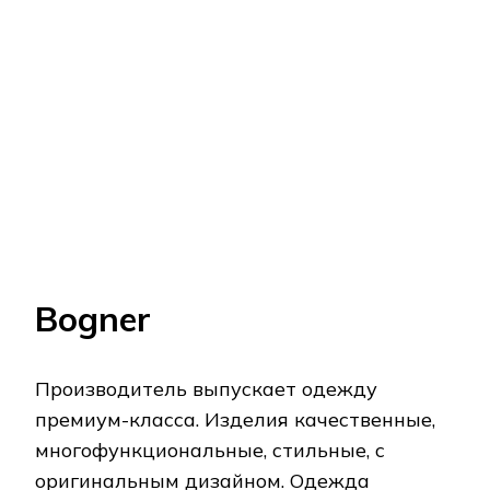
24 7
Спортивный костюм мужской выполнен из
прочного полиэстера, дополнен
подкладкой с сетчатой структурой для
вентилирования. Костюм состоит из брюк
прямого покроя, олимпийки и подходит
для тренировок, туризма. Куртка в
комплекте застегивается на молнию.
Изделия практичны, эргономичны, хорошо
сидят на фигуре. Стоимость комплекта
составляет около 6000-6500 руб. Костюм
представлен в линейке размеров 44-56.
Изделия просты в уходе.