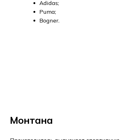
воздухопроницаемостью;
одежда может использоваться
для тренировок и туризма,
поездок, активных видов
отдыха, прогулок;
качественная и прочная
фурнитура;
отделка дополняется
светоотражающими
элементами;
в пошиве используются ткани
ярких расцветок;
многие модели дополнены
карманами (потайными,
внешними);
используются ткани с климат-