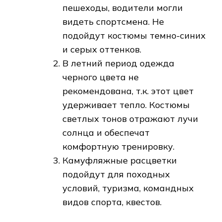
Лучшие бренды
Лучшие спортивные костюмы для мужчин
изготавливают следующие
производители:
Reebok;
Dolce Gabbana;
Lacoste;
Nike;
Armani;
Fila;
“Монтана”;
Forward;