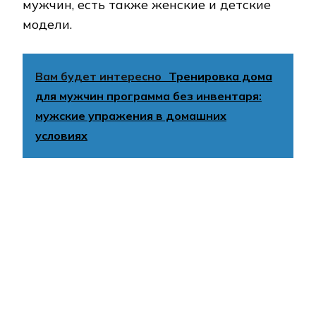
изделия из водонепроницаемых тканей
для тренировок на природе, на улице.
Forward
Компания выпускает одежду для
тренировок, прогулок, туризма. Изделия
качественные, эстетичные, долговечные.
Производитель предлагает широкую
линейку размеров. Модели выпускаются в
соответствии с нормативами,
соблюдается качество швов, используется
прочная фурнитура. Изделия сохраняют
цвет после стирок, не деформируются.