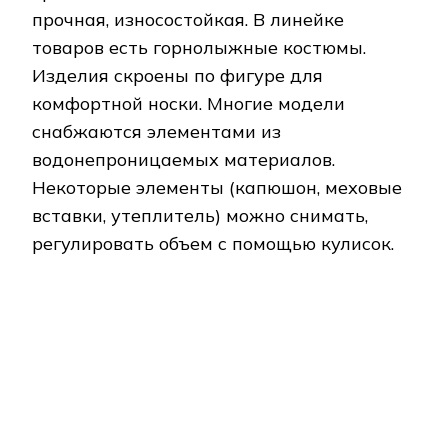
Nike Squad 924740 010
Комплект разработан для тренировок
футболистов, изготовлен из эластичных
тканей, комфортен в использовании.
Одежда предлагается в 2 расцветках
(темно-синий и черный с белыми
вставками). В изготовлении вещей
используется инновационная технология
плетения волокон полиэстера,
позволяющая устранять излишки влаги.
Регулировать ширину брюк позволяют
специальные молнии. На олимпийке
предусмотрено крепление для проводов