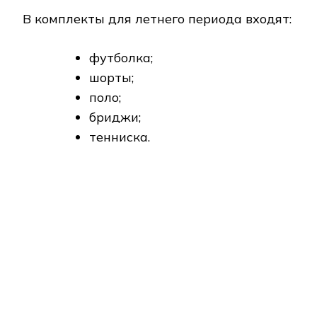
Костюмы для прохладной погоды состоят
из следующих вещей:
брюки из теплой ткани;
облегченный пуховик;
куртка.
При выборе цветовой гаммы необходимо
учитывать следующие нюансы:
Для бега на улице,
велопрогулок рекомендовано
приобретать одежду