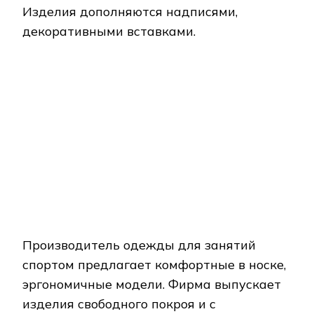
Adidas
Производитель выпускает несколько
линеек спортивной одежды качественной,
долговечной, простой в уходе. Изделия
отличаются оригинальным и
эргономичным дизайном. Одежда может
использоваться для тренировок в
спортзале, прогулок, походов. Вещи
стираются в машинке, сохраняют цвет и
форму после обработки. В пошиве
используются воздухопроницаемые
материалы.