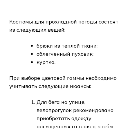
насыщенных оттенков, чтобы
пешеходы, водители могли
видеть спортсмена. Не
подойдут костюмы темно-синих
и серых оттенков.
В летний период одежда
черного цвета не
рекомендована, т.к. этот цвет
удерживает тепло. Костюмы
светлых тонов отражают лучи
солнца и обеспечат
комфортную тренировку.
Камуфляжные расцветки
подойдут для походных
условий, туризма, командных
видов спорта, квестов.