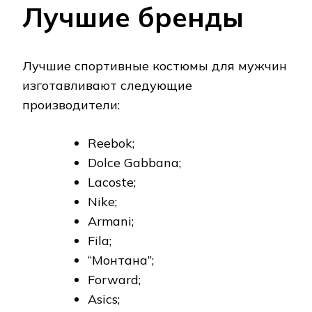
Asics;
Adidas;
Puma;
Bogner.
Монтана
Производитель выпускает спортивную
одежду легкую и утепленную. В перечне
преимуществ марки:
точный крой одежды;
использование качественных
тканей с хорошей