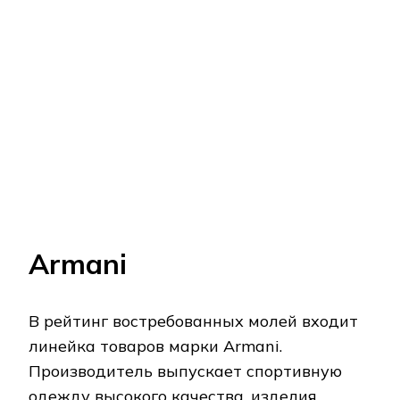
К популярным производителям
спортивных вещей относится фирма
Reebok. Одежда отличается продуманным
эргономичным дизайном,
функциональностью, высоким качеством,
износостойкостью, долговечностью.
Преимущество производителя спортивной
одежды заключается в широкой линейке
товаров, выполненных в соответствии
современными тенденциями. В перечне
новинок модели Reebok Crossfit и Reebok
UFC.
Продуманный крой обеспечивает
комфорт в носке. В пошиве используются
эластичные ткани, гигроскопичные и