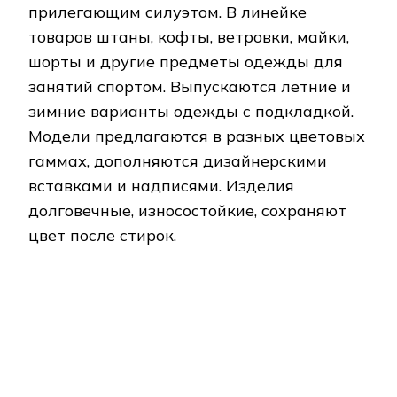
Bogner
Производитель выпускает одежду
премиум-класса. Изделия качественные,
многофункциональные, стильные, с
оригинальным дизайном. Одежда
прочная, износостойкая. В линейке
товаров есть горнолыжные костюмы.
Изделия скроены по фигуре для
комфортной носки. Многие модели
снабжаются элементами из
водонепроницаемых материалов.
Некоторые элементы (капюшон, меховые
вставки, утеплитель) можно снимать,
регулировать объем с помощью кулисок.