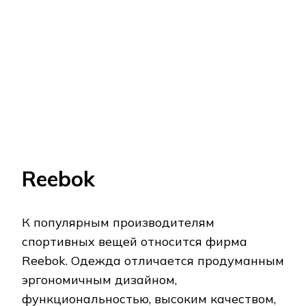
шорты и другие предметы одежды для
занятий спортом. Выпускаются летние и
зимние варианты одежды с подкладкой.
Модели предлагаются в разных цветовых
гаммах, дополняются дизайнерскими
вставками и надписями. Изделия
долговечные, износостойкие, сохраняют
цвет после стирок.
Популярный производитель выпускает
многофункциональную, стильную,
экологичную, практичную одежду для
спорта. В пошиве используются
качественные ткани, фурнитура.