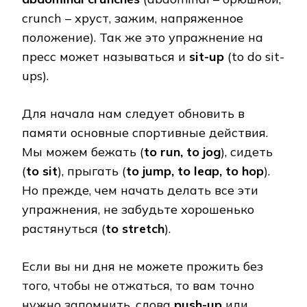
crunch – хруст, зажим, напряженное
положение). Так же это упражнение на
пресс может называться и
sit-up
(to do sit-
ups).
Для начала нам следует обновить в
памяти основные спортивные действия.
Мы можем бежать (
to run, to jog
), сидеть
(
to sit
), прыгать (
to jump, to leap, to hop
).
Но прежде, чем начать делать все эти
упражнения, не забудьте хорошенько
растянуться (
to stretch
).
Если вы ни дня не можете прожить без
того, чтобы не отжаться, то вам точно
нужно запомнить, слова
push-up
или