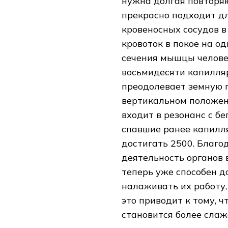
нужна долгая повторя
прекрасно подходит дл
кровеносных сосудов 
кровоток в покое на о
сечения мышцы челове
восьмидесяти капилляр
преодолевает земную г
вертикальном положени
входит в резонанс с б
спавшие ранее капилл
достигать 2500. Благо
деятельность органов 
теперь уже способен д
налаживать их работу,
это приводит к тому, ч
становится более слаж