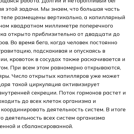
ющаяся работа. Долгий и неторопливый бег
я этой задачи. Мы знаем, что большая часть
в теле размещены вертикально, а капиллярный
дном квадратном миллиметре поперечного
ка открыто приблизительно от двадцати до
ов. Во время бега, когда человек постоянно
равитацию, подскакивая и опускаясь в
и, кровоток в сосудах также раскачивается и
егом. При всем этом равномерно открываются,
яры. Число открытых капилляров уже может
даря такой циркуляция активизирует
внутренней секреции. Поток гормонов растет и
оходить до всех клеток организма и
 координировать деятельность систем. В итоге
то деятельность всех систем организма
енной и сбалансированной.