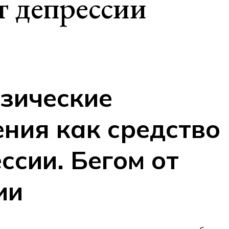
т депрессии
изические
ния как средство
ссии. Бегом от
ии