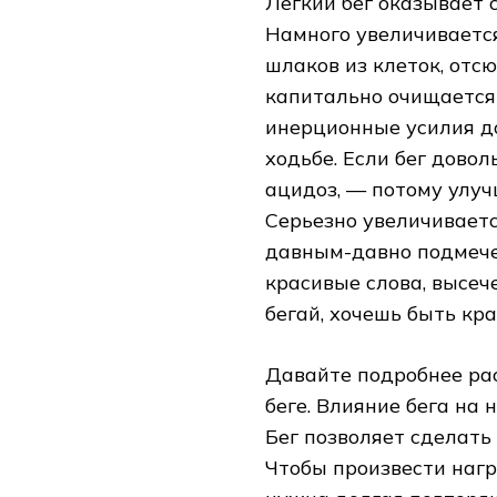
Легкий бег оказывает 
Намного увеличиваетс
шлаков из клеток, отс
капитально очищается
инерционные усилия до
ходьбе. Если бег дово
ацидоз, — потому улуч
Серьезно увеличивает
давным-давно подмече
красивые слова, высеч
бегай, хочешь быть кр
Давайте подробнее ра
беге. Влияние бега на
Бег позволяет сделать
Чтобы произвести нагр