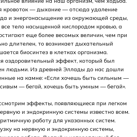
сильное влияние на наш организм, чем ходьба.
я кровоток — дыхание — отсюда удаление
юда и энергонасыщение из окружающей среды,
 все тело насыщенной кислородом кровью, а
стигают еще более весомых величин, чем при
льно длителен, то возникает дыхательный
шается биосинтез в клетках организма.
ся оздоровительный эффект, который был
н людьми. Из древней Эллады до нас дошли
енные на камне: «Если хочешь быть сильным —
асивым — бегай, хочешь быть умным — бегай».
ссмотрим эффекты, появляющиеся при легком
 нервную и эндокринную системы известно всем.
 ритмичную работу для указанных систем.
узку на нервную и эндокринную системы,