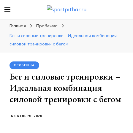
sportpitbar.ru
Персональный тренер в мире спорта, все о
спортивных упражнения, правильные
Главная
Пробежка
диеты, программы тренировок
Бег и силовые тренировки – Идеальная комбинация
силовой тренировки с бегом
ПРОБЕЖКА
Бег и силовые тренировки –
Идеальная комбинация
силовой тренировки с бегом
6 ОКТЯБРЯ, 2020