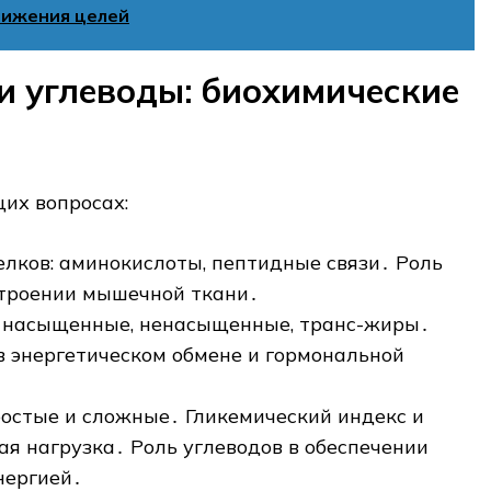
тижения целей
и углеводы: биохимические
их вопросах:
елков: аминокислоты, пептидные связи․ Роль
строении мышечной ткани․
 насыщенные, ненасыщенные, транс-жиры․
в энергетическом обмене и гормональной
ростые и сложные․ Гликемический индекс и
ая нагрузка․ Роль углеводов в обеспечении
нергией․