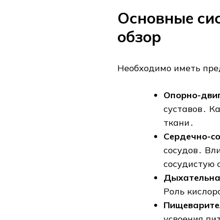
Основные си
обзор
Необходимо иметь пре
Опорно-двиг
суставов․ К
ткани․
Сердечно-со
сосудов․ Вл
сосудистую 
Дыхательна
Роль кислор
Пищеварите
усвоения пи