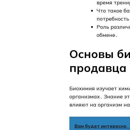
время трени
Что такое б
потребность
Роль различ
обмене․
Основы б
продавца 
Биохимия изучает хим
организмах․ Знание эт
влияют на организм н
Вам будет интересно