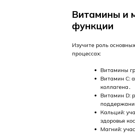
Витамины и 
функции
Изучите роль основны
процессах:
Витамины гр
Витамин C: 
коллагена․
Витамин D: 
поддержание
Кальций: уч
здоровья ко
Магний: учас