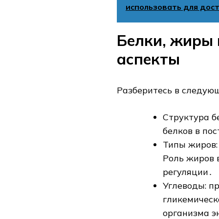
использовать для дос
Белки, жиры 
аспекты
Разберитесь в следующ
Структура б
белков в по
Типы жиров:
Роль жиров 
регуляции․
Углеводы: п
гликемическ
организма э