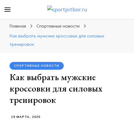
sportpitbar.ru
Персональный тренер в мире спорта, все о
спортивных упражнения, правильные
Главная
Спортивные новости
диеты, программы тренировок
Как выбрать мужские кроссовки для силовых
тренировок
СПОРТИВНЫЕ НОВОСТИ
Как выбрать мужские
кроссовки для силовых
тренировок
19 МАРТА, 2025