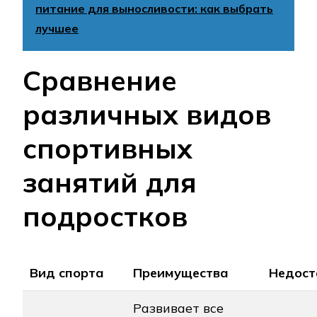
питание для выносливости: как выбрать
лучшее
Сравнение
различных видов
спортивных
занятий для
подростков
Вид спорта
Преимущества
Недост
Развивает все