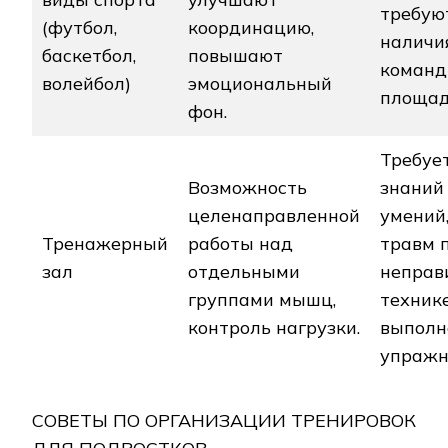
требую
(футбол‚
координацию‚
наличи
баскетбол‚
повышают
команд
волейбол)
эмоциональный
площад
фон.
Требуе
Возможность
знаний
целенаправленной
умений‚
Тренажерный
работы над
травм 
зал
отдельными
неправ
группами мышц‚
техник
контроль нагрузки.
выполн
упражн
СОВЕТЫ ПО ОРГАНИЗАЦИИ ТРЕНИРОВОК