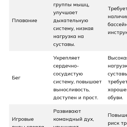
группы мышц‚
Требуе
улучшает
наличи
Плавание
дыхательную
бассей
систему‚ низкая
инстру
нагрузка на
суставы.
Укрепляет
Высока
сердечно-
нагруз
сосудистую
суставы
Бег
систему‚ повышает
требуе
выносливость‚
хороше
доступен и прост.
обуви.
Развивают
Повыш
Игровые
командный дух‚
риск тр
виды спорта
улучшают