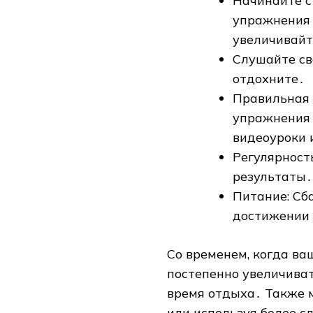
Начинайте с
упражнения 
увеличивайт
Слушайте сво
отдохните․
Правильная 
упражнения 
видеоуроки 
Регулярност
результаты․
Питание: Сб
достижении 
Со временем‚ когда ва
постепенно увеличива
время отдыха․ Также 
или используя более 