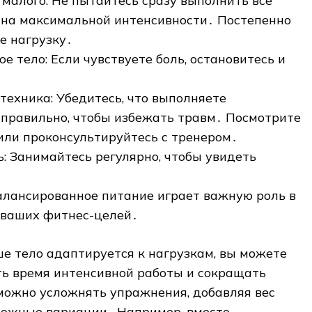
 малого: Не пытайтесь сразу выполнить все
на максимальной интенсивности․ Постепенно
е нагрузку․
е тело: Если чувствуете боль‚ остановитесь и
техника: Убедитесь‚ что выполняете
правильно‚ чтобы избежать травм․ Посмотрите
или проконсультируйтесь с тренером․
ь: Занимайтесь регулярно‚ чтобы увидеть
алансированное питание играет важную роль в
ваших фитнес-целей․
ше тело адаптируется к нагрузкам‚ вы можете
ть время интенсивной работы и сокращать
можно усложнять упражнения‚ добавляя вес
сложные вариации․ Например‚ вместо