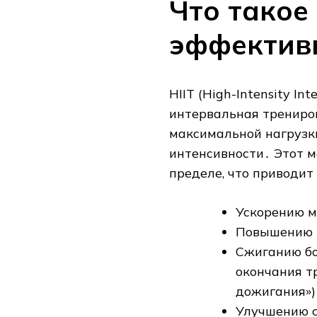
Что такое 
эффектив
HIIT (High-Intensity In
интервальная трениров
максимальной нагрузк
интенсивности․ Этот м
пределе‚ что приводит 
Ускорению 
Повышению 
Сжиганию бо
окончания т
дожигания»)
Улучшению с