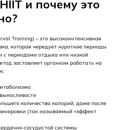
HIIT и почему это
но?
terval Training) – это высокоинтенсивная
ка‚ которая чередует короткие периоды
и с периодами отдыха или низкой
етод заставляет организм работать на
к:
метаболизма
выносливости
льшего количества калорий‚ даже после
ренировки (так называемый «эффект
ердечно-сосудистой системы