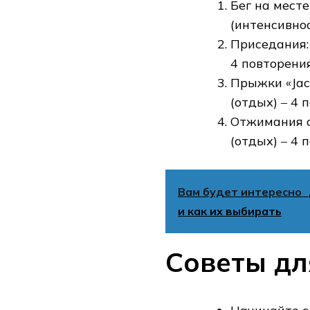
Бег на мест
(интенсивнос
Приседания: 
4 повторени
Прыжки «Jack
(отдых) ‒ 4 
Отжимания от
(отдых) ‒ 4 
Вам будет интересно
и как их выбирать
Советы д