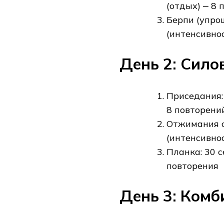
(отдых) ⎼ 8 
Берпи (упро
(интенсивнос
День 2: Силов
Приседания: 
8 повторени
Отжимания от
(интенсивнос
Планка: 30 с
повторения
День 3: Комб