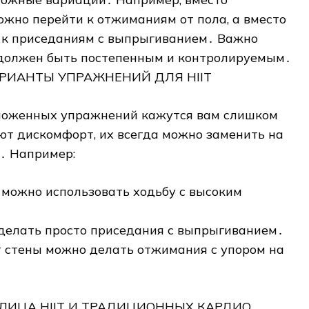
жно перейти к отжиманиям от пола‚ а вместо
 к приседаниям с выпрыгиванием․ Важно
с должен быть постепенным и контролируемым․
РИАНТЫ УПРАЖНЕНИЙ ДЛЯ HIIT
дложенных упражнений кажутся вам слишком
т дискомфорт‚ их всегда можно заменить на
․ Например:
е можно использовать ходьбу с высоким
․
 делать просто приседания с выпрыгиванием․
т стены можно делать отжимания с упором на
ЛИЦА HIIT И ТРАДИЦИОННЫХ КАРДИО