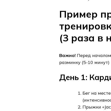
Пример пр
трениров
(3 раза в 
Важно!
Перед началом
разминку (5-10 минут) 
День 1: Карди
Бег на мест
(интенсивнос
Прыжки «Jack