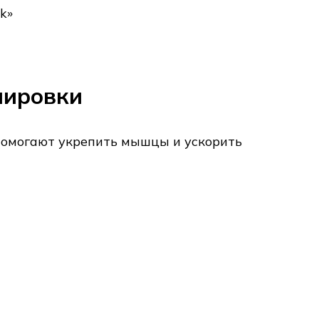
k»
нировки
омогают укрепить мышцы и ускорить
а