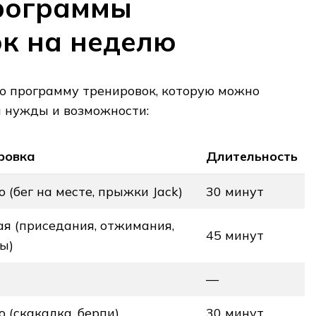
рограммы
к на неделю
 программу тренировок, которую можно
и нужды и возможности:
ровка
Длительность
 (бег на месте, прыжки Jack)
30 минут
ая (приседания, отжимания,
45 минут
ы)
—
 (скакалка, берпи)
30 минут