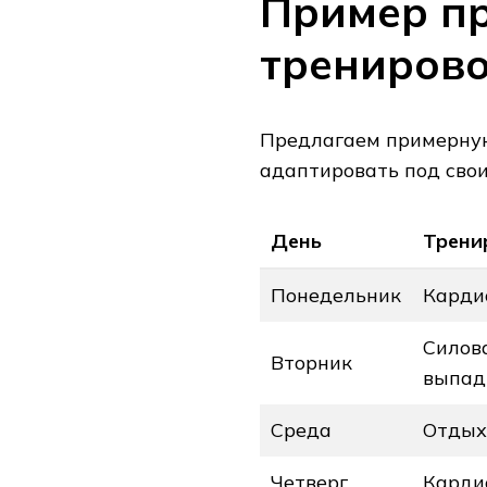
Пример п
тренирово
Предлагаем примерную
адаптировать под сво
День
Трени
Понедельник
Кардио
Силов
Вторник
выпад
Среда
Отдых
Четверг
Кардио