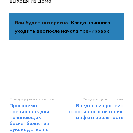
выходя из дома․
Вам будет интересно
Когда начинает
уходить вес после начала тренировок
Навигация
Предыдущая статья
Следующая статья
Программа
Вреден ли протеин
по
тренировок для
спортивного питания:
записям
начинающих
мифы и реальность
баскетболистов:
руководство по