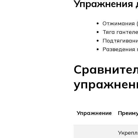
Упражнения д
Отжимания (о
Тяга гантел
Подтягивани
Разведения 
Сравните
упражнени
Упражнение
Преим
Укреп