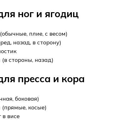
ля ног и ягодиц
обычные, плие, с весом)
ед, назад, в сторону)
мостик
(в стороны, назад)
ля пресса и кора
чная, боковая)
 (прямые, косые)
 в висе