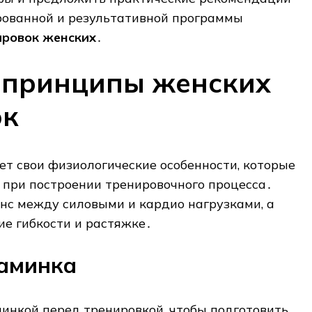
рованной и результативной программы
ировок женских
․
 принципы женских
ок
т свои физиологические особенности, которые
 при построении тренировочного процесса․
нс между силовыми и кардио нагрузками, а
е гибкости и растяжке․
заминка
инкой перед тренировкой, чтобы подготовить