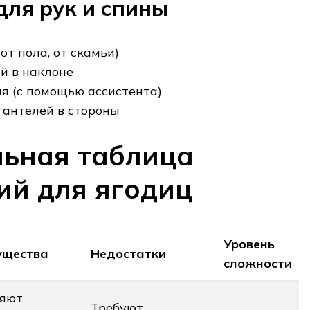
ля рук и спины
т пола, от скамьи)
ей в наклоне
я (с помощью ассистента)
гантелей в стороны
льная таблица
й для ягодиц
Уровень
ущества
Недостатки
сложности
ляют
Требуют