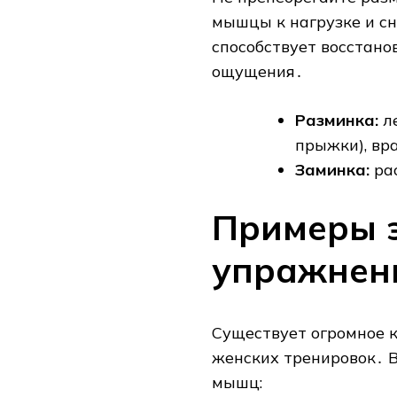
мышцы к нагрузке и сн
способствует восстан
ощущения․
Разминка:
ле
прыжки), вр
Заминка:
ра
Примеры 
упражнен
Существует огромное 
женских тренировок․ В
мышц: