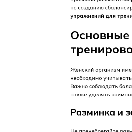
по созданию сбаланси
упражнений для трен
Основные
трениров
Женский организм имее
необходимо учитывать
Важно соблюдать бала
также уделять внимани
Разминка и 
Не пренебрегайте разм