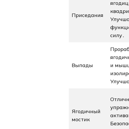
ягодиц
квадри
Приседания
Улучш
функц
силу․
Прора
ягоди
Выпады
и мыш
изолир
Улучша
Отличн
упражн
Ягодичный
актива
мостик
Безопа