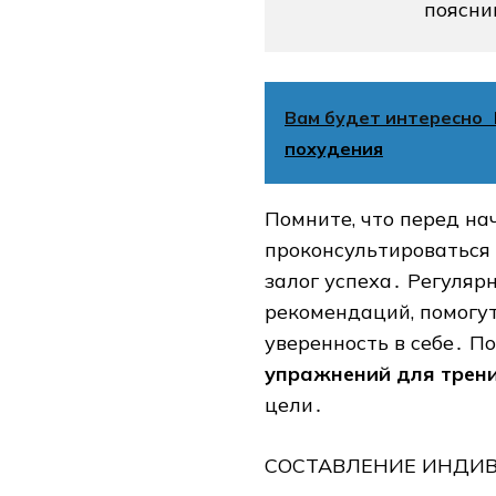
поясни
Вам будет интересно
похудения
Помните, что перед н
проконсультироваться 
залог успеха․ Регуляр
рекомендаций, помогут
уверенность в себе․ П
упражнений для трен
цели․
СОСТАВЛЕНИЕ ИНДИ