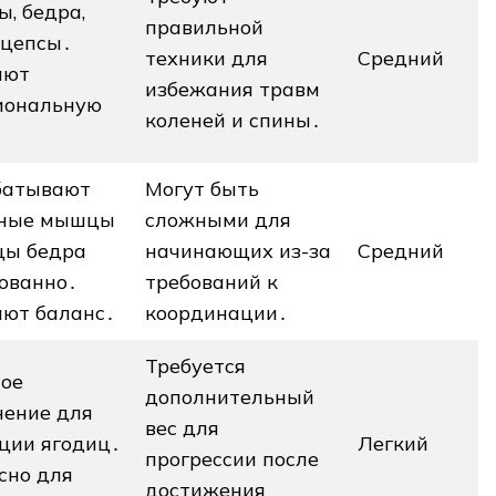
ы, бедра,
правильной
цепсы․
техники для
Средний
ают
избежания травм
иональную
коленей и спины․
батывают
Могут быть
чные мышцы
сложными для
цы бедра
начинающих из-за
Средний
ованно․
требований к
ют баланс․
координации․
Требуется
ое
дополнительный
ение для
вес для
ции ягодиц․
Легкий
прогрессии после
сно для
достижения