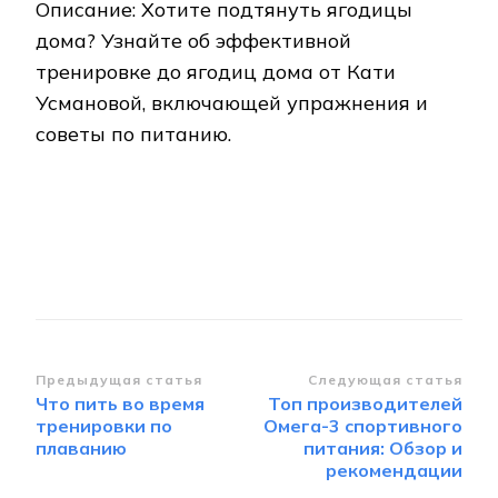
Описание: Хотите подтянуть ягодицы
дома? Узнайте об эффективной
тренировке до ягодиц дома от Кати
Усмановой, включающей упражнения и
советы по питанию.
Навигация
Предыдущая статья
Следующая статья
Что пить во время
Топ производителей
по
тренировки по
Омега-3 спортивного
записям
плаванию
питания: Обзор и
рекомендации