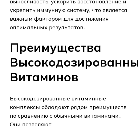
выносливость, ускорить восстановление и
укрепить иммунную систему, что является
важным фактором для достижения
оптимальных результатов․
Преимущества
Высокодозированн
Витаминов
Высокодозированные витаминные
комплексы обладают рядом преимуществ
по сравнению с обычными витаминами․
Они позволяют: