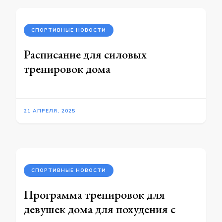
СПОРТИВНЫЕ НОВОСТИ
Расписание для силовых
тренировок дома
21 АПРЕЛЯ, 2025
СПОРТИВНЫЕ НОВОСТИ
Программа тренировок для
девушек дома для похудения с