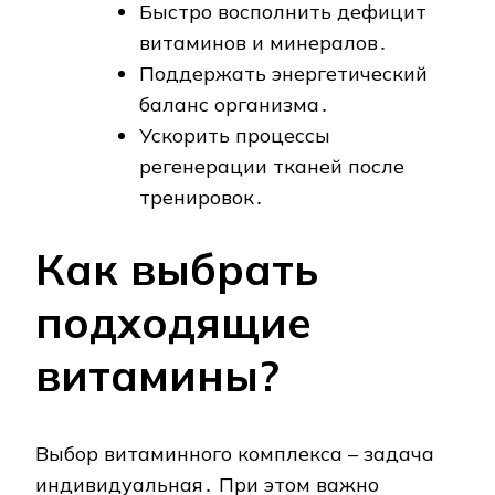
Быстро восполнить дефицит
витаминов и минералов․
Поддержать энергетический
баланс организма․
Ускорить процессы
регенерации тканей после
тренировок․
Как выбрать
подходящие
витамины?
Выбор витаминного комплекса – задача
индивидуальная․ При этом важно