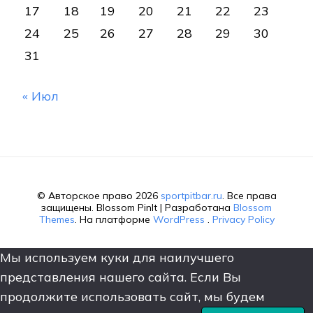
17
18
19
20
21
22
23
24
25
26
27
28
29
30
31
« Июл
© Авторское право 2026
sportpitbar.ru
. Все права
защищены.
Blossom PinIt | Разработана
Blossom
Themes
. На платформе
WordPress
.
Privacy Policy
Мы используем куки для наилучшего
представления нашего сайта. Если Вы
продолжите использовать сайт, мы будем