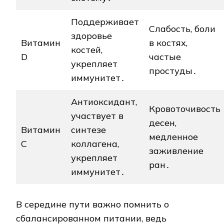
Поддерживает
Слабость, боли
здоровье
Витамин
в костях,
костей,
D
частые
укрепляет
простуды․
иммунитет․
Антиоксидант,
Кровоточивость
участвует в
десен,
Витамин
синтезе
медленное
C
коллагена,
заживление
укрепляет
ран․
иммунитет․
В середине пути важно помнить о
сбалансированном питании, ведь