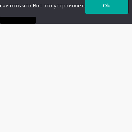
считать что Вас это устраивает.
Ok