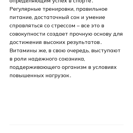
определяющим успех в спорте․
Регулярные тренировки, правильное
питание, достаточный сон и умение
справляться со стрессом – все это в
совокупности создает прочную основу для
достижения высоких результатов․
Витамины же, в свою очередь, выступают
в роли надежного союзника,
поддерживающего организм в условиях
повышенных нагрузок․