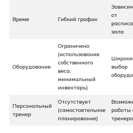
Зависи
от
Время
Гибкий график
распис
зала
Ограничено
(использование
Широки
собственного
Оборудование
выбор
веса,
оборуд
минимальный
инвентарь)
Отсутствует
Возмож
Персональный
(самостоятельное
работы 
тренер
планирование)
тренер