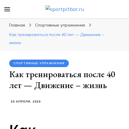
sportpitbar.ru
Персональный тренер в мире спорта, все о
спортивных упражнения, правильные
Главная
Спортивные упражнения
диеты, программы тренировок
Как тренироваться после 40 лет — Движение –
жизнь
СПОРТИВНЫЕ УПРАЖНЕНИЯ
Как тренироваться после 40
лет — Движение – жизнь
20 АПРЕЛЯ, 2020