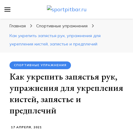
sportpitbar.ru
Персональный тренер в мире спорта, все о
спортивных упражнения, правильные
Главная
Спортивные упражнения
диеты, программы тренировок
Как укрепить запястья рук, упражнения для
укрепления кистей, запястье и предплечий
СПОРТИВНЫЕ УПРАЖНЕНИЯ
Как укрепить запястья рук,
упражнения для укрепления
кистей, запястье и
предплечий
17 АПРЕЛЯ, 2021