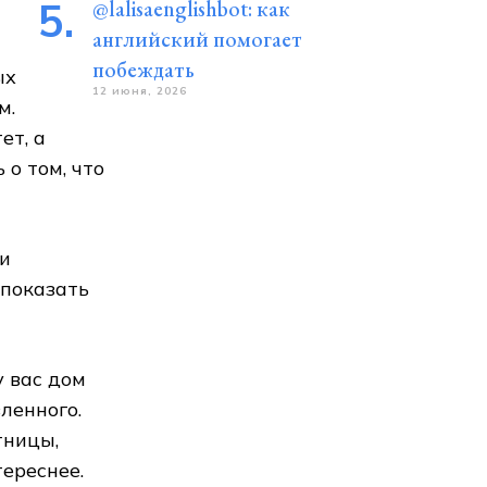
@lalisaenglishbot: как
английский помогает
побеждать
ых
12 июня, 2026
м.
ет, а
о том, что
ли
 показать
у вас дом
ленного.
тницы,
тереснее.