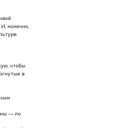
ивой
И, конечно,
льтуре.
кую, чтобы
согнутые в
жным
оны — по