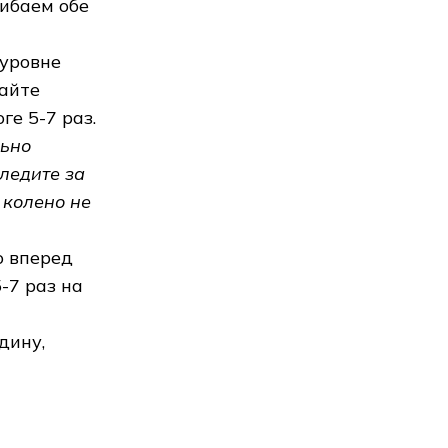
гибаем обе
 уровне
райте
ге 5-7 раз.
ьно
ледите за
 колено не
о вперед
-7 раз на
дину,