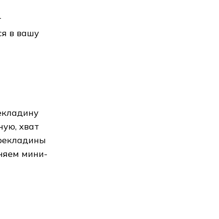
т
ся в вашу
рекладину
ную, хват
ерекладины
няем мини-