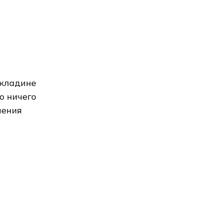
екладине
о ничего
ления