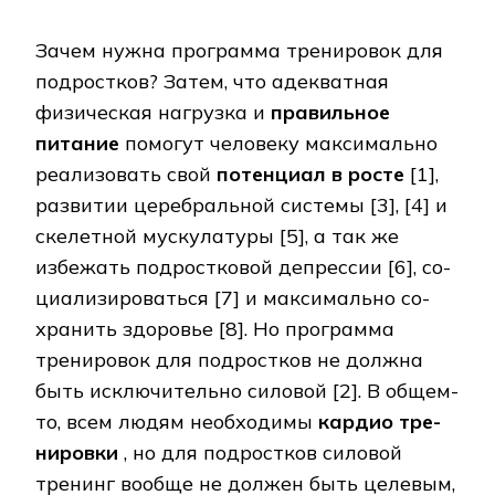
Зачем нужна программа тренировок для
подростков? Затем, что адекватная
физическая на­груз­ка и
правильное
питание
помогут человеку максимально
реализовать свой
по­тен­ци­ал в росте
[1],
развитии церебральной системы [3], [4] и
скелетной мус­ку­ла­ту­ры [5], а так же
избежать подростковой депрессии [6], со­
циа­ли­зи­ро­вать­ся [7] и мак­си­маль­но со­
хра­нить здоровье [8]. Но программа
тренировок для подростков не дол­жна
быть ис­клю­чи­тель­но силовой [2]. В общем-
то, всем людям необходимы
кар­дио тре­
ни­ров­ки
, но для подростков силовой
тренинг вообще не должен быть це­ле­вым,