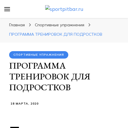
sportpitbar.ru
Персональный тренер в мире спорта, все о
спортивных упражнения, правильные
Главная
Спортивные упражнения
диеты, программы тренировок
ПРОГРАММА ТРЕНИРОВОК ДЛЯ ПОДРОСТКОВ
СПОРТИВНЫЕ УПРАЖНЕНИЯ
ПРОГРАММА
ТРЕНИРОВОК ДЛЯ
ПОДРОСТКОВ
18 МАРТА, 2020