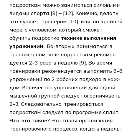
подросткам можно заниматься силовыми
видами спор­та [9]
–
[12]. Конечно, делать
это лучше с тренером [10], или, по крайней
мере, с че­ло­ве­ком, который сможет
обучить подростка
технике выполнения
упражнений
. Во-вто­рых, заниматься в
тренажёрном зале подросткам ре­ко­мен­
ду­ет­ся 2–3 раза в не­де­лю [9]. Во вре­мя
тренировки ре­ко­мен­ду­ет­ся выполнять 6–8
упражнений по 2 ра­бо­чих под­хо­да в каж­
дом. Количество упражнений для одной
мышечной группой сле­ду­ет ог­ра­ни­чи­вать
2–3. Сле­до­ва­тель­но, тре­ни­ро­вать­ся
подросткам следует по про­грам­ме сплит.
Что это такое?
Это такая организация
тре­ни­ро­воч­но­го процесса, ко­гда в не­дель­