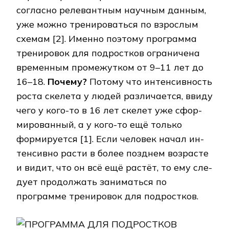
согласно релевантным научным данным,
уже можно тре­ни­ро­вать­ся по взрос­лым
схе­мам [2]. Именно поэтому программа
тренировок для подростков ог­ра­ни­че­на
вре­мен­ным промежутком от 9–11 лет до
16–18.
Почему?
Потому что ин­тен­сив­ность
роста скелета у людей различается, ввиду
чего у кого-то в 16 лет скелет уже сфор­
ми­ро­ван­ный, а у кого-то ещё только
формируется [1]. Если человек начал ин­
тен­сив­но рас­ти в более позднем возрасте
и видит, что он всё ещё растёт, то ему сле­
ду­ет про­дол­жать за­ни­мать­ся по
программе тренировок для подростков.