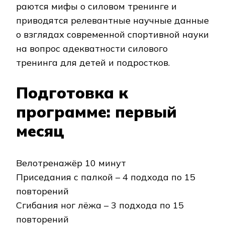
ра­ют­ся ми­фы о си­ло­вом тренинге и
приводятся релевантные научные данные
о взгля­дах со­вре­мен­ной спортивной науки
на вопрос адекватности силового
тренинга для де­тей и под­рост­ков.
Подготовка к
программе: первый
месяц
Велотренажёр 10 минут
Приседания с палкой – 4 подхода по 15
повторений
Сгибания ног лёжа – 3 подхода по 15
повторений