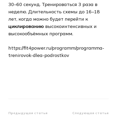
30–60 секунд. Тренироваться 3 раза в
неделю. Дли­тель­ность схемы до 16–18
лет, когда можно будет перейти к
циклированию
вы­со­ко­ин­тен­сив­ных и
высокообъёмных программ.
https://fit4power.ru/programm/programma-
trenirovok-dlea-podrostkov
Навигация
Предыдущая статья
Следующая статья