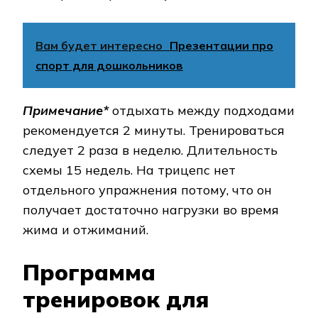
Вам будет интересно
Презентации про
спорт для дошкольников
Примечание*
отдыхать между подходами
рекомендуется 2 минуты. Тре­ни­ро­вать­ся
следует 2 раза в неделю. Длительность
схе­мы 15 недель. На трицепс нет
отдельного уп­раж­не­ния потому, что он
получает достаточно нагрузки во время
жима и отжиманий.
Программа
тренировок для