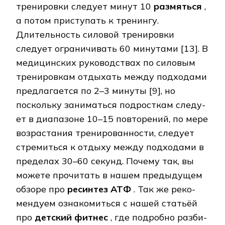
тренировки следует минут 10
размяться
,
а потом при­сту­пать к тренингу.
Длительность силовой тренировки
следует ограничивать 60 ми­ну­та­ми [13]. В
медицинских руководствах по силовым
тренировкам отдыхать между под­хо­да­ми
предлагается по 2–3 минуты [9], но
поскольку заниматься подросткам сле­ду­
ет в диа­па­зо­не 10–15 повторений, по мере
возрастания тре­ни­ро­ван­нос­ти, следует
стре­мить­ся к от­ды­ху между подходами в
пределах 30–60 секунд. Почему так, вы
мо­же­те про­чи­тать в нашем предыдущем
обзоре про
ресинтез АТФ
. Так же ре­ко­
мен­ду­ем оз­на­ко­мить­ся с нашей статьёй
про
детский фитнес
, где подробно раз­би­