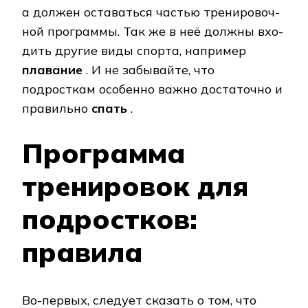
а дол­жен оставаться частью тре­ни­ро­воч­
ной программы. Так же в неё должны вхо­
дить дру­гие ви­ды спорта, например
плавание
. И не забывайте, что
подросткам осо­бен­но важ­но до­ста­точ­но и
правильно
спать
.
Программа
тренировок для
подростков:
правила
Во-первых, следует сказать о том, что