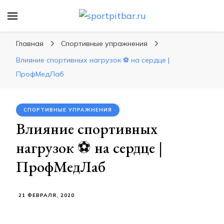
sportpitbar.ru
Персональный тренер в мире спорта, все о
спортивных упражнения, правильные
Главная
Спортивные упражнения
диеты, программы тренировок
Влияние спортивных нагрузок ⚽ на сердце |
ПрофМедЛаб
СПОРТИВНЫЕ УПРАЖНЕНИЯ
Влияние спортивных
нагрузок ⚽ на сердце |
ПрофМедЛаб
21 ФЕВРАЛЯ, 2020