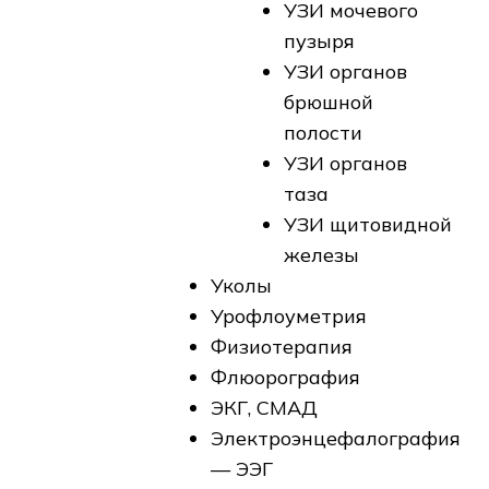
УЗИ мочевого
пузыря
УЗИ органов
брюшной
полости
УЗИ органов
таза
УЗИ щитовидной
железы
Уколы
Урофлоуметрия
Физиотерапия
Флюорография
ЭКГ, СМАД
Электроэнцефалография
— ЭЭГ