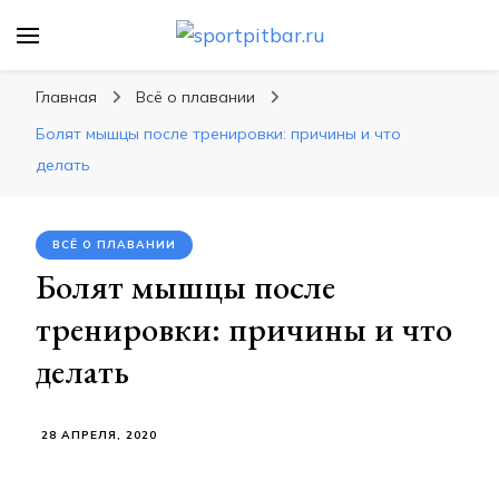
sportpitbar.ru
Персональный тренер в мире спорта, все о
спортивных упражнения, правильные
Главная
Всё о плавании
диеты, программы тренировок
Болят мышцы после тренировки: причины и что
делать
ВСЁ О ПЛАВАНИИ
Болят мышцы после
тренировки: причины и что
делать
28 АПРЕЛЯ, 2020