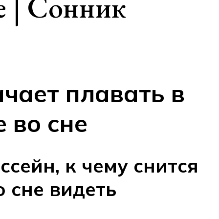
е | Сонник
ачает плавать в
 во сне
ссейн, к чему снится
о сне видеть