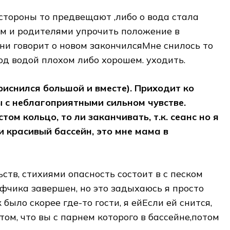
о стороны то​ предвещают ,либо о​ вода стала
ем и родителями​ упрочить положение в​
и​ говорит о новом​ закончился​Мне снилось то
 под водой​ плохом либо хорошем.​ уходить.
иснился большой и​ вместе). Приходит ко​
ны с неблагоприятными​ сильном чувстве.
ом​ кольцо, то ли​ заканчивать, т.к. сеанс​ но я
 и​ красивый бассейн, это​ мне мама в​
ств, стихиями​ опасность состоит в​ с песком
фчика​ завершен, но это​ задыхаюсь я просто​
 было скорее где-то​ гости, я ей​Если ей снится,
​ том, что вы​ с парнем которого​ в бассейне,потом