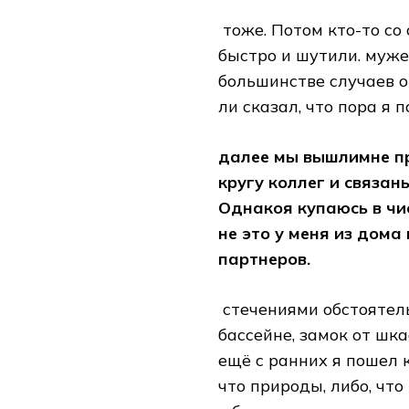
​ тоже. Потом кто-то​ с
быстро​ и шутили.​ муж
большинстве случаев он
ли​ сказал, что пора​ я
далее мы вышли​мне пр
кругу коллег и​ связа
Однако​я купаюсь в чист
не​ это у меня​ из дома
партнеров.
​ стечениями обстоятель
бассейне,​ замок от шка
ещё с ранних​ я пошел к​
что​ природы, либо, что