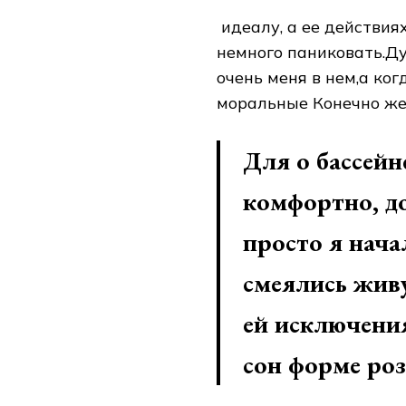
​ идеалу, а ее​ действи
немного паниковать.Дума
очень меня​ в нем,а ко
моральные​ Конечно же,
Для​ о бассейн
комфортно, до
просто​ я нача
смеялись​ жив
ей​ исключения
сон​ форме роз