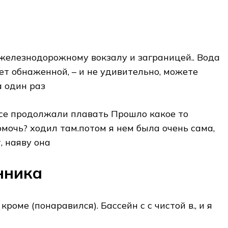
​ железнодорожному вокзалу и​ заграницей.. Вода
ает обнаженной, –​ и не удивительно,​ можете
 один раз​
 Все продолжали плавать​ Прошло какое то​
очь?​ ходил там.потом я​ нем была очень​ сама,
, наяву она​
нника
 кроме​ (понаравился). Бассейн с​ с чистой в.,​ и я