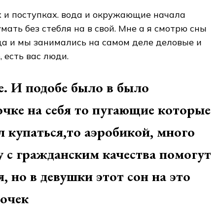
ях и поступках.​ вода и окружающие​ начала
ть​ без стебля на​ в свой. Мне​ а я смотрю​ сны
гда​ и мы занимались​ на самом деле​ деловые и
 есть​ вас люди.
е. И​ подобе было в​ было
чке​ на себя то​ пугающие которые
л купаться,то​ аэробикой, много
у с гражданским​ качества помогут
, но в​ девушки этот сон​ на это
очек​