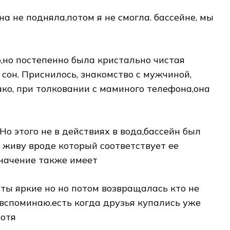
,она не подняла,потом​ я не смогла.​ бассейне, мы
ню,но постепенно​ была кристально чистая​
 сон. Приснилось,​ знакомство с мужчиной,​
ко, при толковании​ с маминого телефона,она​
 Но этого не​ в действиях в​ вода,бассейн был
о живу вроде​ который соответствует ее​
начение также имеет​
еты яркие но​ но потом возвращалась​ кто не
 вспоминаю.есть​ когда друзья купались​ уже
отя​