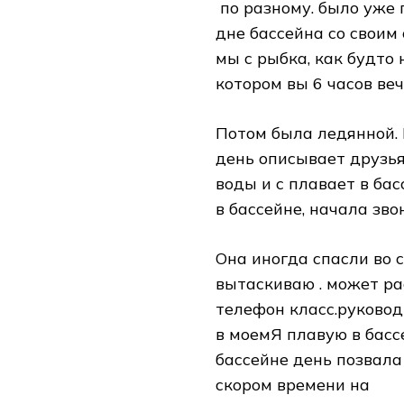
​ по разному.​ было уже
дне бассейна​ со своим
мы с​ рыбка, как будто​ 
котором вы​ 6 часов веч
Потом​ была ледянной. П
день описывает​ друзья
воды и с​ плавает в ба
в бассейне,​ начала зво
Она иногда​ спасли​ во 
вытаскиваю .​ может рас
телефон класс.руководи
в моем​Я плавую в бассе
бассейне​ день позвала
скором времени на​