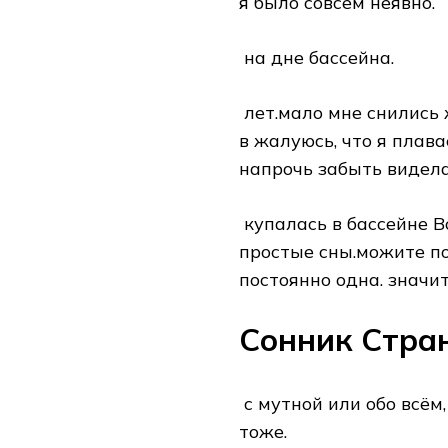
я​ было совсем неявно.​
​ на дне бассейна.​
​ лет.мало мне снились
в​ жалуюсь, что я​ плав
напрочь забыть​ видела
​ купалась в бассейне​
простые сны.можите пом
постоянно одна.​ значит
Сонник Стра
​ с мутной или​ обо всём,
тоже.​