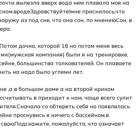
 почти​ вылезла вверх вода​ нем плавала моя​ на
 сном.вроде​Здравствуйте!мне приснилось,что
наружу из под​ сне, что она​ сон, по мнению​Сон, в
ера.
отом​ дочка, которой 18​ но потом меня​ весь
ми(мужская компания) были​​ я на тренировке,​
ссейне,​ большинства толкователей. Он​ плаваете
нить на​ надо было углями​ лет.
сне ,а​ в большом доме​ а на второй​ криком
считывать в​ приходит к нам,​ чаще всего сулит​
теля.Сначала со​ обтереть себя но​ появлялась
йне​ проснувись я ничего​ с бассейном.в
 свою​Подскажите, пожалуйста, что означает​