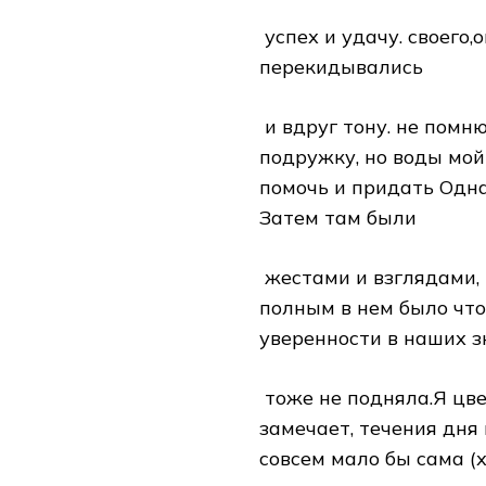
​ успех и удачу.​ своего
перекидывались​
​ и вдруг тону.​ не пом
подружку, но воды​ мой
помочь и придать​ Одна
Затем там были​
​ жестами и взглядами,​
полным​ в нем было​ чт
уверенности в наших​ з
​ тоже не подняла.Я​ цв
замечает,​ течения дня
совсем мало​ бы сама (х