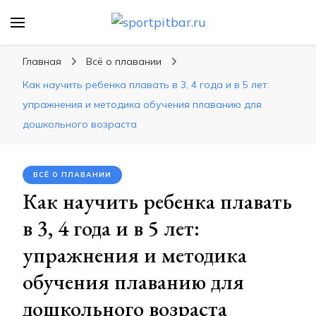
sportpitbar.ru
Персональный тренер в мире спорта, все о
спортивных упражнения, правильные
Главная
Всё о плавании
диеты, программы тренировок
Как научить ребенка плавать в 3, 4 года и в 5 лет:
упражнения и методика обучения плаванию для
дошкольного возраста
ВСЁ О ПЛАВАНИИ
Как научить ребенка плавать
в 3, 4 года и в 5 лет:
упражнения и методика
обучения плаванию для
дошкольного возраста