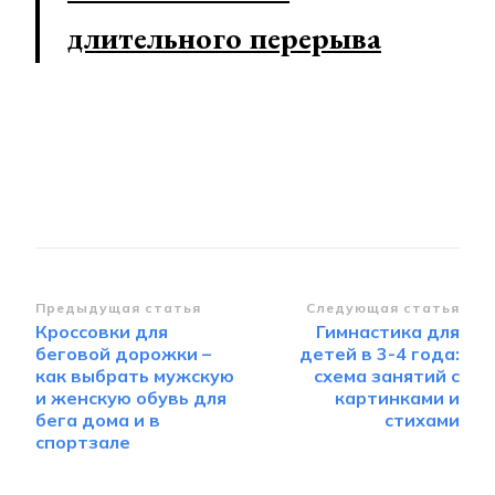
длительного перерыва
Навигация
Предыдущая статья
Следующая статья
Кроссовки для
Гимнастика для
по
беговой дорожки –
детей в 3-4 года:
записям
как выбрать мужскую
схема занятий с
и женскую обувь для
картинками и
бега дома и в
стихами
спортзале