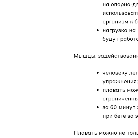
на опорно-д
использоват
организм к 
нагрузка на
будут работа
Мышцы, задействован
человеку ле
упражнения;
плавать мож
ограниченны
за 60 минут 
при беге за 
Плавать можно не толь