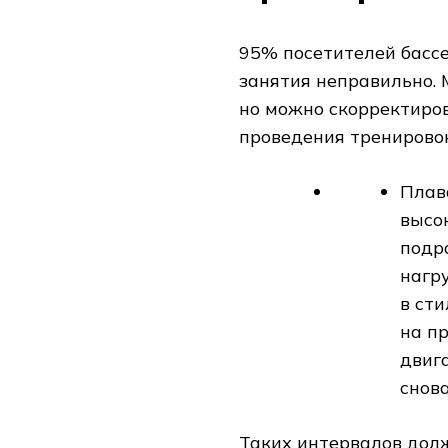
95% посетителей бассе
занятия неправильно. 
но можно скорректиров
проведения тренировок
Плав
высок
подр
нагр
в ст
на п
двиг
снов
Таких интервалов долж