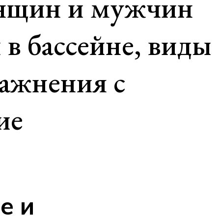
енщин и мужчин
 в бассейне, виды
ражнения с
ие
е и