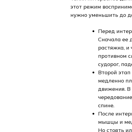
этот режим воспринима
нужно уменьшить до до
Перед интер
Сначала ее 
растяжка, и 
противном с
судорог, па
Второй этап
медленно пл
движения. В
чередованием
спине.
После интер
мышцы и мед
Но стоять ил