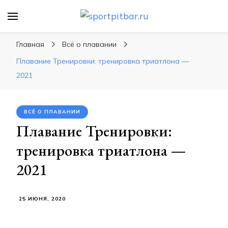
sportpitbar.ru
Персональный тренер в мире спорта, все о
спортивных упражнения, правильные
Главная
Всё о плавании
диеты, программы тренировок
Плавание Тренировки: тренировка триатлона —
2021
ВСЁ О ПЛАВАНИИ
Плавание Тренировки:
тренировка триатлона —
2021
25 ИЮНЯ, 2020