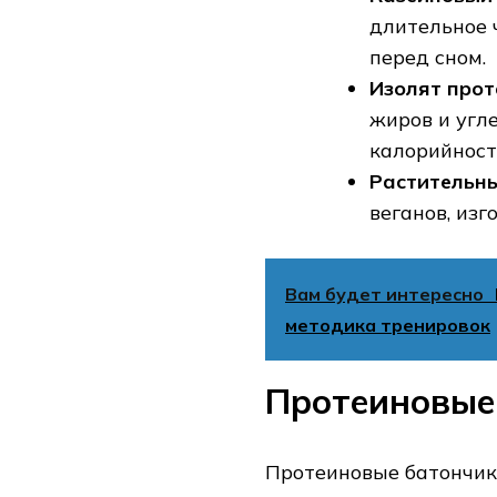
длительное 
перед сном.
Изолят прот
жиров и угле
калорийност
Растительны
веганов‚ изг
Вам будет интересно
методика тренировок
Протеиновые
Протеиновые батончики