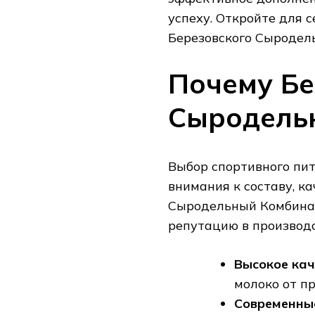
успеху. Откройте для 
Березовского Сыродел
Почему Бе
Сыродель
Выбор спортивного пит
внимания к составу‚ к
Сыродельный Комбинат
репутацию в производ
Высокое кач
молоко от п
Современные