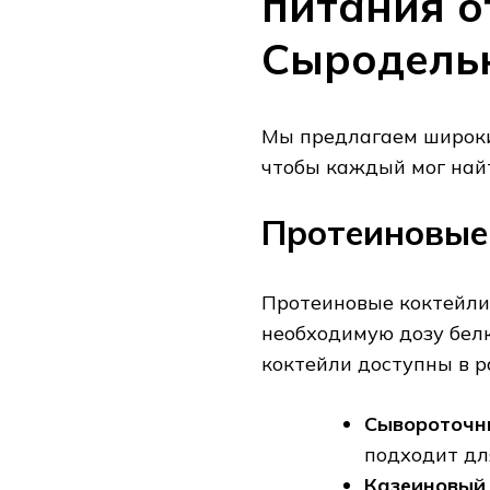
питания о
Сыродель
Мы предлагаем широки
чтобы каждый мог найт
Протеиновые
Протеиновые коктейли 
необходимую дозу белк
коктейли доступны в р
Сывороточн
подходит дл
Казеиновый 