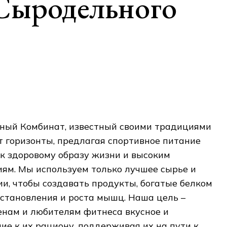
 Сыродельного
ный Комбинат‚ известный своими традициями
т горизонты‚ предлагая спортивное питание
я к здоровому образу жизни и высоким
ям. Мы используем только лучшее сырье и
и‚ чтобы создавать продукты‚ богатые белком
становления и роста мышц. Наша цель –
енам и любителям фитнеса вкусное и
е к их рациону‚ поддерживая их на пути к