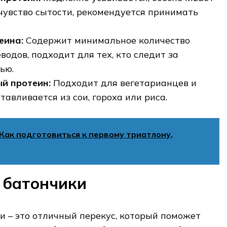
чувство сытости‚ рекомендуется принимать
еина:
Содержит минимальное количество
водов‚ подходит для тех‚ кто следит за
ью.
й протеин:
Подходит для вегетарианцев и
отавливается из сои‚ гороха или риса.
Как подготовиться к первому триатлону,
 батончики
 – это отличный перекус‚ который поможет