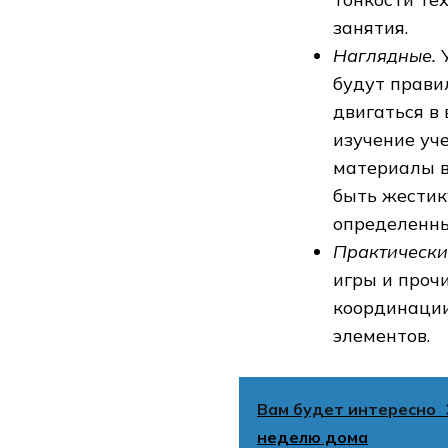
занятия.
Наглядные.
У
будут прави
двигаться в 
изучение уч
материалы в
быть жестик
определенны
Практически
игры и проч
координации
элементов.
Вам будет интересно
неделю дома