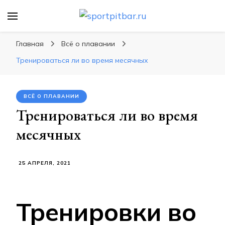
sportpitbar.ru
Персональный тренер в мире спорта, все о
спортивных упражнения, правильные
Главная
Всё о плавании
диеты, программы тренировок
Тренироваться ли во время месячных
ВСЁ О ПЛАВАНИИ
Тренироваться ли во время
месячных
25 АПРЕЛЯ, 2021
Тренировки во