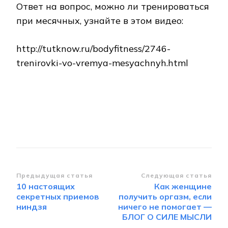
Ответ на вопрос, можно ли тренироваться
при месячных, узнайте в этом видео:
http://tutknow.ru/bodyfitness/2746-
trenirovki-vo-vremya-mesyachnyh.html
Навигация
Предыдущая статья
Следующая статья
10 настоящих
Как женщине
по
секретных приемов
получить оргазм, если
записям
ниндзя
ничего не помогает —
БЛОГ О СИЛЕ МЫСЛИ