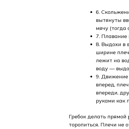
6. Скольжен
вытянуты вве
мячу (тогда 
7. Плавание 
8. Выдохи в 
ширине плеч,
лежит на вод
воду — выдо
9. Движение
вперед, плеч
впереди, др
руками как 
Гребок делать прямой 
торопиться. Плечи не 