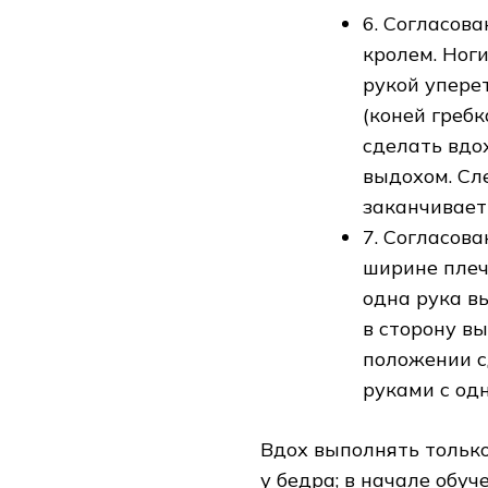
6. Согласов
кролем. Ноги
рукой уперет
(коней гребк
сделать вдо
выдохом. Сл
заканчивает 
7. Согласов
ширине плеч,
одна рука вы
в сторону вы
положении с
руками с од
Вдох выполнять только
у бедра; в начале обу