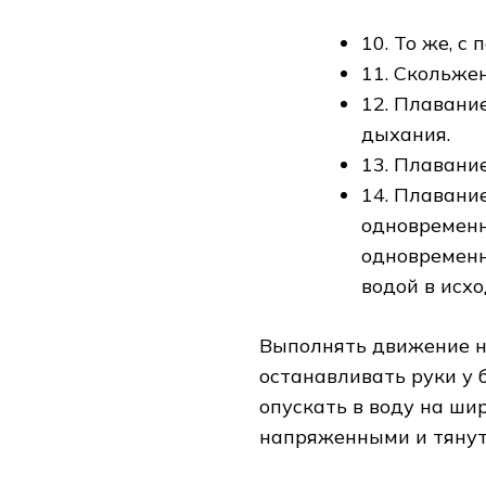
10. То же, с
11. Скольже
12. Плавани
дыхания.
13. Плавани
14. Плавани
одновременн
одновременн
водой в исх
Выполнять движение но
останавливать руки у 
опускать в воду на шир
напряженными и тянут