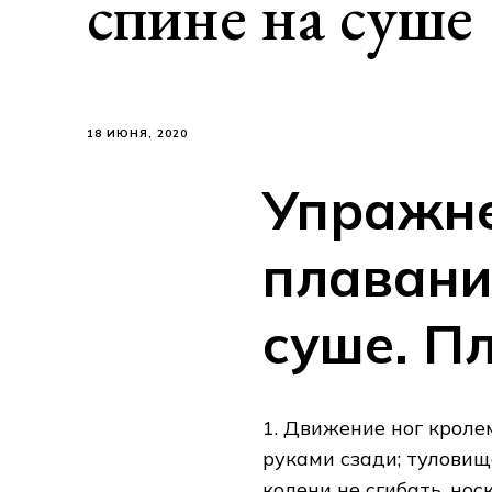
спине на суше
18 ИЮНЯ, 2020
Упражне
плавани
суше. П
1. Движение ног кролем
руками сзади; туловищ
колени не сгибать, но