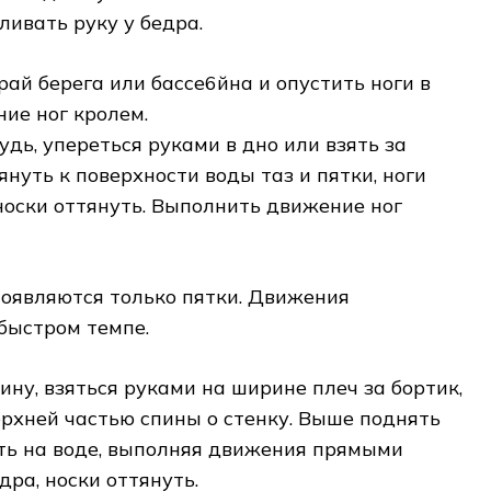
ивать руку у бедра.
край берега или бассе6йна и опустить ноги в
ние ног кролем.
рудь, упереться руками в дно или взять за
януть к поверхности воды таз и пятки, ноги
носки оттянуть. Выполнить движение ног
появляются только пятки. Движения
быстром темпе.
пину, взяться руками на ширине плеч за бортик,
ерхней частью спины о стенку. Выше поднять
ть на воде, выполняя движения прямыми
дра, носки оттянуть.