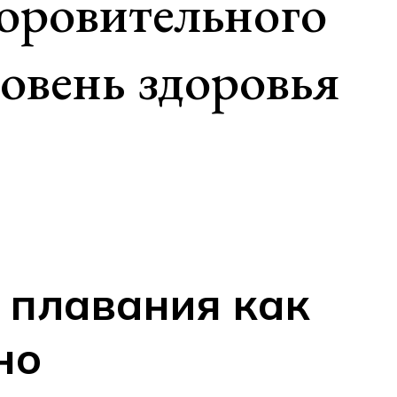
оровительного
ровень здоровья
 плавания как
но