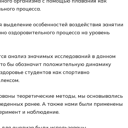
нного организма с помощью плавания как
ьного процесса.
я выделение особенностей воздействия занятии
но оздоровительного процесса на уровень
тся анализ значимых исследований в данном
 что бы обозначит положительную динамику
здоровье студентов как спортивно
лексом.
зованы теоретические методы, мы основывались
оведенных ранее. А также нами были применены
еримент и наблюдение.
в для анализа были использованы