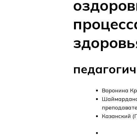
оздоров
процесс
здоровь
педагогич
Воронина Кр
Шаймардано
преподават
Казанский (