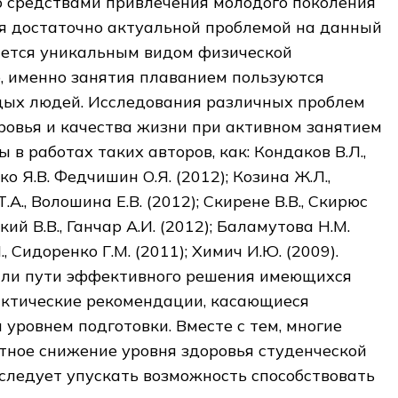
о средствами привлечения молодого поколения
тся достаточно актуальной проблемой на данный
яется уникальным видом физической
о, именно занятия плаванием пользуются
дых людей. Исследования различных проблем
ровья и качества жизни при активном занятием
в работах таких авторов, как: Кондаков В.Л.,
рко Я.В. Федчишин О.Я. (2012); Козина Ж.Л.,
.А., Волошина Е.В. (2012); Скирене В.В., Скирюс
кий В.В., Ганчар А.И. (2012); Баламутова Н.М.
, Сидоренко Г.М. (2011); Химич И.Ю. (2009).
ли пути эффективного решения имеющихся
актические рекомендации, касающиеся
 уровнем подготовки. Вместе с тем, многие
тное снижение уровня здоровья студенческой
следует упускать возможность способствовать