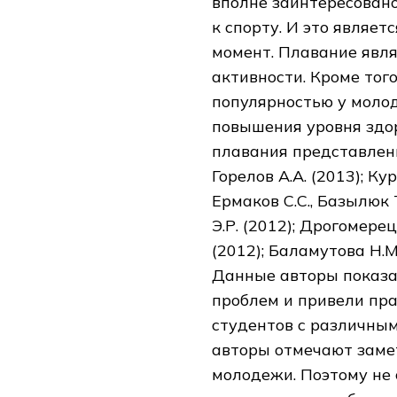
вполне заинтересован
к спорту. И это являе
момент. Плавание явл
активности. Кроме тог
популярностью у моло
повышения уровня здо
плавания представлены 
Горелов А.А. (2013); Ку
Ермаков С.С., Базылюк Т
Э.Р. (2012); Дрогомерец
(2012); Баламутова Н.М.
Данные авторы показа
проблем и привели пр
студентов с различным
авторы отмечают заме
молодежи. Поэтому не 