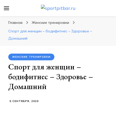
sportpitbar.ru
Персональный тренер в мире спорта, все о
спортивных упражнения, правильные
Главная
Женские тренировки
диеты, программы тренировок
Спорт для женщин – бодифитнес – Здоровье –
Домашний
ЖЕНСКИЕ ТРЕНИРОВКИ
Спорт для женщин –
бодифитнес – Здоровье –
Домашний
5 СЕНТЯБРЯ, 2020