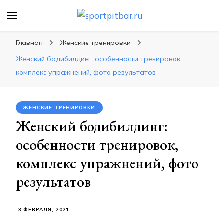
sportpitbar.ru
Персональный тренер в мире спорта, все о
спортивных упражнения, правильные
Главная
Женские тренировки
диеты, программы тренировок
Женский бодибилдинг: особенности тренировок,
комплекс упражнений, фото результатов
ЖЕНСКИЕ ТРЕНИРОВКИ
Женский бодибилдинг:
особенности тренировок,
комплекс упражнений, фото
результатов
3 ФЕВРАЛЯ, 2021