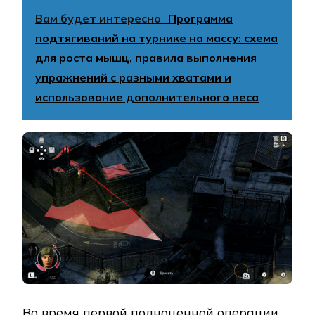
Вам будет интересно
Программа
подтягиваний на турнике на массу: схема
для роста мышц, правила выполнения
упражнений с разными хватами и
использование дополнительного веса
Во время первой полноценной операции