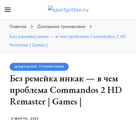
sportpitbar.ru
Персональный тренер в мире спорта, все о
спортивных упражнения, правильные
Главная
Домашние тренировки
диеты, программы тренировок
Без ремейка никак — в чем проблема Commandos 2 HD
Remaster | Games |
ДОМАШНИЕ ТРЕНИРОВКИ
Без ремейка никак — в чем
проблема Commandos 2 HD
Remaster | Games |
3 МАРТА, 2021