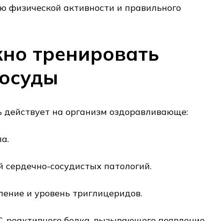
ю физической активности и правильного
но тренировать
сосуды
ь действует на организм оздоравливающе:
а.
 сердечно-сосудистых патологий.
ение и уровень триглицеридов.
С-реактивного белка, вызывающего появление