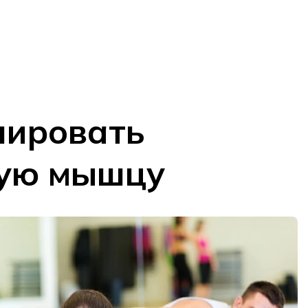
нировать
ную мышцу