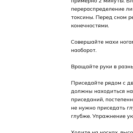
примерно 2 минуты. Б
перераспределение ли
токсины. Перед сном 
конечностями.
Совершайте махи ногам
наоборот.
Вращайте руки в разны
Приседайте рядом с дв
должны находиться на 
приседаний, постепенн
не нужно приседать глу
глубже. Упражнение ук
Ходите на носках, выс