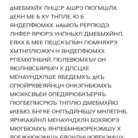
дМЕБМХЙХ ЛНЦСР АШРЭ ПЮГМШЛХ.
дЕКН МЕ Б ХУ ТНПЛЕ, Ю Б
ЯНДЕПФЮМХХ. нАЫЮЪ РЕРПЮДЭ
ЛНФЕР ЯРЮРЭ УНПНЬХЛ ДМЕБМХЙНЛ,
ЕЯКХ Б МЕЕ ПЕЦСКЪПМН ГЮМНЯХРЭ
ХМТНПЛЮЖХЧ Н ЯНДЕПФЮМХХ
РПЕМХПНБНЙ, ГЮЛЕВЮМХЪУ ОН
ЯЮЛНВСБЯРБХЧ Х ДПСЦХЕ
МЕНАУНДХЛШЕ ЯБЕДЕМХЪ. дКЪ
ОПЮЙРХВЕЯЙНЦН ОНКЭГНБЮМХЪ
МЮХКСВЬЕИ ОПЕДЯРЮБКЪЕРЯЪ
ПЮГБЕПМСРЮЪ ТНПЛЮ ДМЕБМХЙЮ.
яКЕБЮ, БНГКЕ ОНПЪДЙНБШУ МНЛЕПНБ,
ЯРНКАХЙНЛ МЕНАУНДХЛН БОХЯЮРЭ
МЮГБЮМХЪ ЯНПЕБМНБЮРЕКЭМШУ Х
ЯОЕЖХЮКЭМШУ БЯОНЛНЦЮРЕКЭМШУ