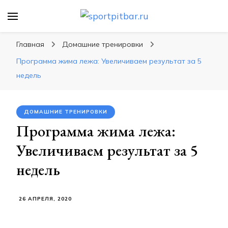
sportpitbar.ru
Персональный тренер в мире спорта, все о
спортивных упражнения, правильные
Главная
Домашние тренировки
диеты, программы тренировок
Программа жима лежа: Увеличиваем результат за 5
недель
ДОМАШНИЕ ТРЕНИРОВКИ
Программа жима лежа:
Увеличиваем результат за 5
недель
26 АПРЕЛЯ, 2020