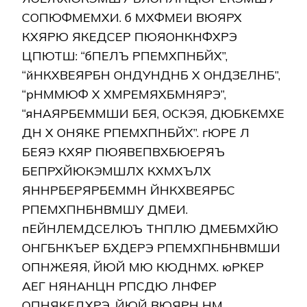
СОПЮФМЕМХИ. б МХФМЕИ ВЮЯРХ
КХЯРЮ ЯКЕДСЕР ПЮЯОНКНФХРЭ
ЦПЮТШ: “бПЕЛЪ РПЕМХПНБЙХ”,
“йНКХВЕЯРБН ОНДУНДНБ Х ОНДЗЕЛНБ”,
“рНММЮФ Х ХМРЕМЯХБМНЯРЭ”,
“яНАЯРБЕММШИ БЕЯ, ОСКЭЯ, ДЮБКЕМХЕ
ДН Х ОНЯКЕ РПЕМХПНБЙХ”. гЮРЕ Л
БЕЯЭ КХЯР ПЮЯВЕПВХБЮЕРЯЪ
БЕПРХЙЮКЭМШЛХ КХМХЪЛХ
ЯННРБЕРЯРБЕММН ЙНКХВЕЯРБС
РПЕМХПНБНВМШУ ДМЕИ.
пЕЙНЛЕМДСЕЛЮЪ ТНПЛЮ ДМЕБМХЙЮ
ОНГБНКЪЕР БХДЕРЭ РПЕМХПНБНВМШИ
ОПНЖЕЯЯ, ЙЮЙ МЮ КЮДНМХ. юРКЕР
АЕГ НЯНАНЦН РПСДЮ ЛНФЕР
ОПНЯКЕДХРЭ, ЙЮЙ ВЮЯРН НМ