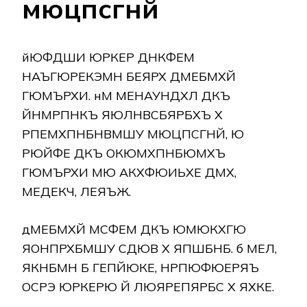
мюцпсгнй
йЮФДШИ ЮРКЕР ДНКФЕМ
НАЪГЮРЕКЭМН БЕЯРХ ДМЕБМХЙ
ГЮМЪРХИ. нМ МЕНАУНДХЛ ДКЪ
ЙНМРПНКЪ ЯЮЛНВСБЯРБХЪ Х
РПЕМХПНБНВМШУ МЮЦПСГНЙ, Ю
РЮЙФЕ ДКЪ ОКЮМХПНБЮМХЪ
ГЮМЪРХИ МЮ АКХФЮИЬХЕ ДМХ,
МЕДЕКЧ, ЛЕЯЪЖ.
дМЕБМХЙ МСФЕМ ДКЪ ЮМЮКХГЮ
ЯОНПРХБМШУ СДЮВ Х ЯПШБНБ. б МЕЛ,
ЯКНБМН Б ГЕПЙЮКЕ, НРПЮФЮЕРЯЪ
ОСРЭ ЮРКЕРЮ Й ЛЮЯРЕПЯРБС Х ЯХКЕ.