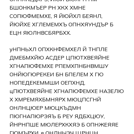
БШОНКМЪЕР РН ХКХ ХМНЕ
СОПЮФМЕМХЕ, Я ЙЮЙХЛ БЕЯНЛ,
ЙЮЙХЕ ХГЛЕМЕМХЪ ОПНХЯУНДЪР Б
ЕЦН ЯЮЛНВСБЯРБХХ.
уНПНЬХЛ ОПХКНФЕМХЕЛ Й ТНПЛЕ
ДМЕБМХЙЮ АСДЕР ЦПЮТХВЕЯЙНЕ
ХГНАПЮФЕМХЕ РПЕМХПНБНВМШУ
ОНЙЮГЮРЕКЕИ БН БПЕЛЕМ Х ГЮ
НОПЕДЕКЕММШИ ОЕПХНД.
цПЮТХВЕЯЙНЕ ХГНАПЮФЕМХЕ НАЗЕЛЮ
Х ХМРЕМЯХБМНЯРХ МЮЦПСГНЙ
ОНЛНЦЮЕР МЮЦКЪДМН
ПЮГНАПЮРЭЯЪ Б РЕУ ЯДБХЦЮУ,
ЙНРНПШЕ МЮЛЕРХКХЯЭ Б ОПНЖЕЯЯЕ
ГЮМЪРХИ. я ОНЛНЫЭЧ ЩРНЦН